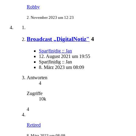
Robby
2. November 2023 um 12:23
Broadcast „DigitalNotiz"
4
Spar|fin|dig :: Jan
12. August 2021 um 19:55
Spar|fin|dig :: Jan
8. März 2023 um 08:09
Antworten
4
Zugriffe
10k
4
Retired
8. März 2023 um 08:09