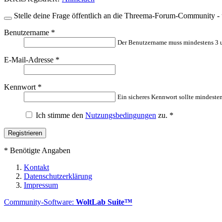
Stelle deine Frage öffentlich an die Threema-Forum-Community - ü
Benutzername
*
Der Benutzername muss mindestens 3 u
E-Mail-Adresse
*
Kennwort
*
Ein sicheres Kennwort sollte mindesten
Ich stimme den
Nutzungsbedingungen
zu.
*
*
Benötigte Angaben
Kontakt
Datenschutzerklärung
Impressum
Community-Software:
WoltLab Suite™