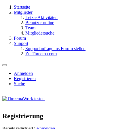
Startseite
Mitglieder
Letzte Aktivitäten
Benutzer online
Team
Mitgliedersuche
Forum
Support
Supportanfrage ins Forum stellen
Zu Threema.com
Anmelden
Registrieren
Suche
Registrierung
Bereits registriert?
Anmelden