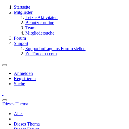
Startseite
Mitglieder
Letzte Aktivitäten
Benutzer online
Team
Mitgliedersuche
Forum
Support
Supportanfrage ins Forum stellen
Zu Threema.com
Anmelden
Registrieren
Suche
Dieses Thema
Alles
Dieses Thema