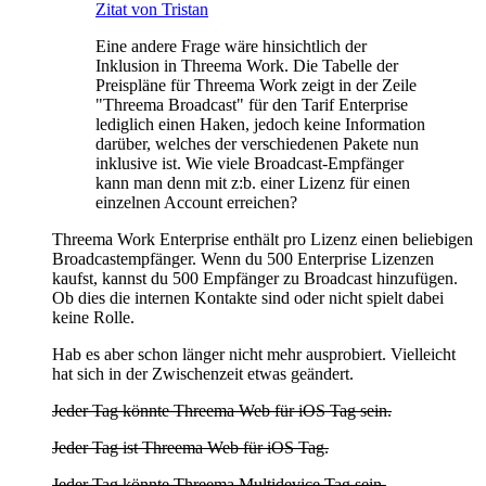
Zitat von Tristan
Eine andere Frage wäre hinsichtlich der
Inklusion in Threema Work. Die Tabelle der
Preispläne für Threema Work zeigt in der Zeile
"Threema Broadcast" für den Tarif Enterprise
lediglich einen Haken, jedoch keine Information
darüber, welches der verschiedenen Pakete nun
inklusive ist. Wie viele Broadcast-Empfänger
kann man denn mit z:b. einer Lizenz für einen
einzelnen Account erreichen?
Threema Work Enterprise enthält pro Lizenz einen beliebigen
Broadcastempfänger. Wenn du 500 Enterprise Lizenzen
kaufst, kannst du 500 Empfänger zu Broadcast hinzufügen.
Ob dies die internen Kontakte sind oder nicht spielt dabei
keine Rolle.
Hab es aber schon länger nicht mehr ausprobiert. Vielleicht
hat sich in der Zwischenzeit etwas geändert.
Jeder Tag könnte Threema Web für iOS Tag sein.
Jeder Tag ist Threema Web für iOS Tag.
Jeder Tag könnte Threema Multidevice Tag sein.