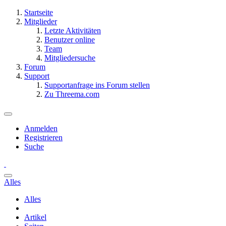
Startseite
Mitglieder
Letzte Aktivitäten
Benutzer online
Team
Mitgliedersuche
Forum
Support
Supportanfrage ins Forum stellen
Zu Threema.com
Anmelden
Registrieren
Suche
Alles
Alles
Artikel