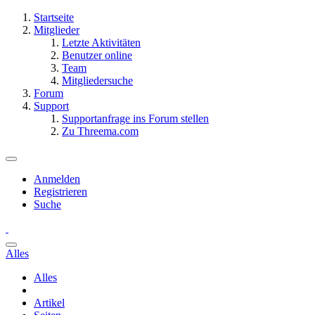
Startseite
Mitglieder
Letzte Aktivitäten
Benutzer online
Team
Mitgliedersuche
Forum
Support
Supportanfrage ins Forum stellen
Zu Threema.com
Anmelden
Registrieren
Suche
Alles
Alles
Artikel