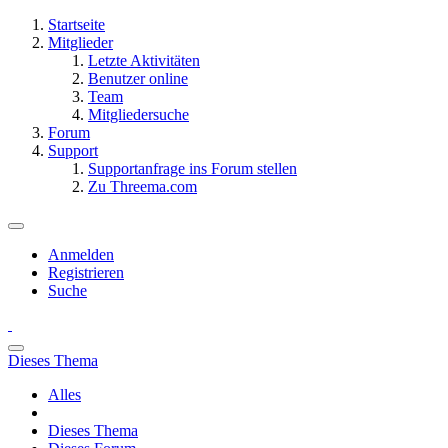
Startseite
Mitglieder
Letzte Aktivitäten
Benutzer online
Team
Mitgliedersuche
Forum
Support
Supportanfrage ins Forum stellen
Zu Threema.com
Anmelden
Registrieren
Suche
Dieses Thema
Alles
Dieses Thema