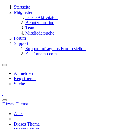
Startseite
Mitglieder
Letzte Aktivitäten
Benutzer online
Team
Mitgliedersuche
Forum
Support
Supportanfrage ins Forum stellen
Zu Threema.com
Anmelden
Registrieren
Suche
Dieses Thema
Alles
Dieses Thema