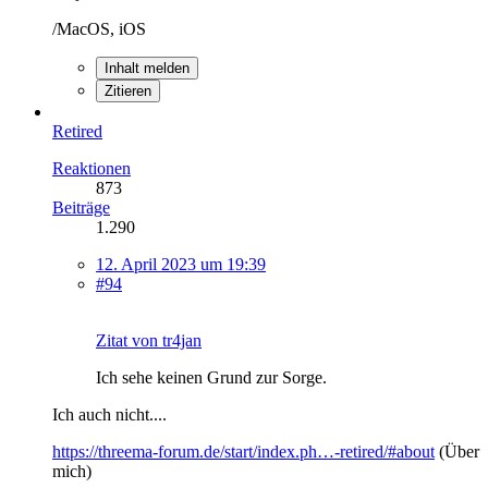
/MacOS, iOS
Inhalt melden
Zitieren
Retired
Reaktionen
873
Beiträge
1.290
12. April 2023 um 19:39
#94
Zitat von tr4jan
Ich sehe keinen Grund zur Sorge.
Ich auch nicht....
https://threema-forum.de/start/index.ph…-retired/#about
(Über
mich)