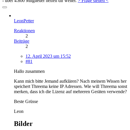
- über 4.800 Mitglieder helfen dir weiter.
> Frage stellen <
LeonPetter
Reaktionen
2
Beiträge
2
12. April 2023 um 15:52
#81
Hallo zusammen
Kann mich bitte Jemand aufklären? Nach meinem Wissen her
speichert Threema keine IP Adressen. Wie will Threema sonst
merken, dass ich die Lizenz auf mehreren Geräten verwende?
Beste Grüsse
Leon
Bilder