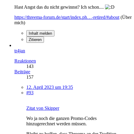
Hast Angst das du nicht gewinnst? Ich schon....
https://threema-forum.de/start/index.ph…-retired/#about
(Über
mich)
Inhalt melden
Zitieren
tr4jan
Reaktionen
143
Beiträge
157
12. April 2023 um 19:35
#93
Zitat von Skipper
Wo ja noch die ganzen Promo-Codes
hinzugerechnet werden müssen.
Bleibt zu hoffen, dass Threema an der Tradition