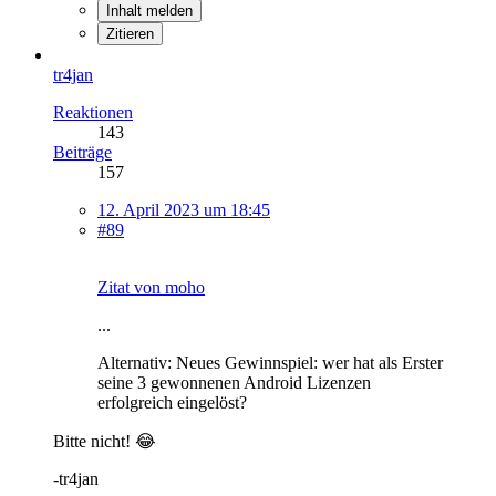
Inhalt melden
Zitieren
tr4jan
Reaktionen
143
Beiträge
157
12. April 2023 um 18:45
#89
Zitat von moho
...
Alternativ: Neues Gewinnspiel: wer hat als Erster
seine 3 gewonnenen Android Lizenzen
erfolgreich eingelöst?
Bitte nicht! 😂
-tr4jan