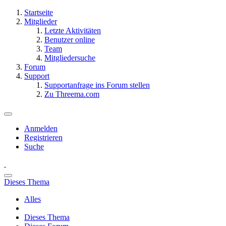
Startseite
Mitglieder
Letzte Aktivitäten
Benutzer online
Team
Mitgliedersuche
Forum
Support
Supportanfrage ins Forum stellen
Zu Threema.com
Anmelden
Registrieren
Suche
Dieses Thema
Alles
Dieses Thema