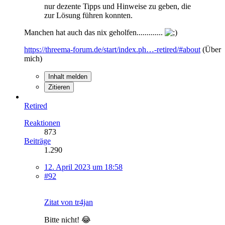
nur dezente Tipps und Hinweise zu geben, die
zur Lösung führen konnten.
Manchen hat auch das nix geholfen.............
https://threema-forum.de/start/index.ph…-retired/#about
(Über
mich)
Inhalt melden
Zitieren
Retired
Reaktionen
873
Beiträge
1.290
12. April 2023 um 18:58
#92
Zitat von tr4jan
Bitte nicht! 😂