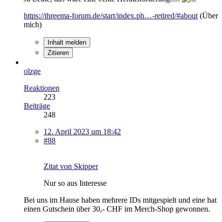
https://threema-forum.de/start/index.ph…-retired/#about
(Über
mich)
Inhalt melden
Zitieren
olzge
Reaktionen
223
Beiträge
248
12. April 2023 um 18:42
#88
Zitat von Skipper
Nur so aus Interesse
Bei uns im Hause haben mehrere IDs mitgespielt und eine hat
einen Gutschein über 30,- CHF im Merch-Shop gewonnen.