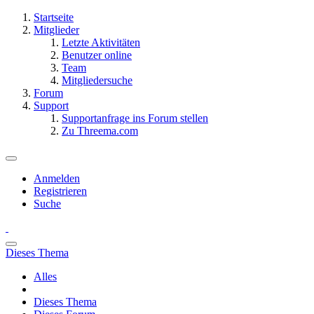
Startseite
Mitglieder
Letzte Aktivitäten
Benutzer online
Team
Mitgliedersuche
Forum
Support
Supportanfrage ins Forum stellen
Zu Threema.com
Anmelden
Registrieren
Suche
Dieses Thema
Alles
Dieses Thema