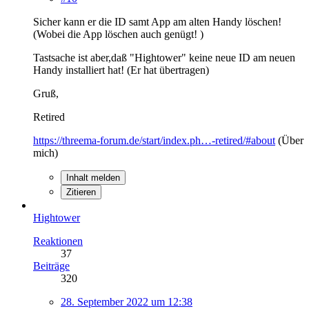
Sicher kann er die ID samt App am alten Handy löschen!
(Wobei die App löschen auch genügt! )
Tastsache ist aber,daß "Hightower" keine neue ID am neuen
Handy installiert hat! (Er hat übertragen)
Gruß,
Retired
https://threema-forum.de/start/index.ph…-retired/#about
(Über
mich)
Inhalt melden
Zitieren
Hightower
Reaktionen
37
Beiträge
320
28. September 2022 um 12:38