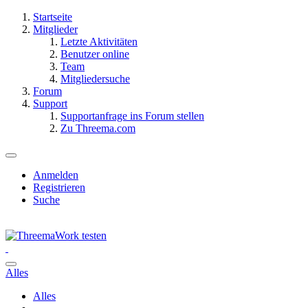
Startseite
Mitglieder
Letzte Aktivitäten
Benutzer online
Team
Mitgliedersuche
Forum
Support
Supportanfrage ins Forum stellen
Zu Threema.com
Anmelden
Registrieren
Suche
Alles
Alles