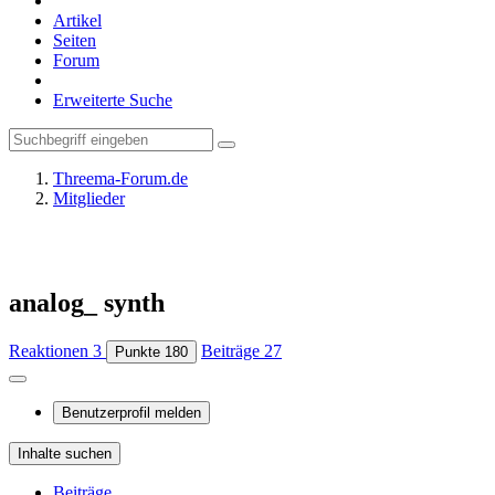
Artikel
Seiten
Forum
Erweiterte Suche
Threema-Forum.de
Mitglieder
analog_ synth
Reaktionen
3
Beiträge
27
Punkte
180
Benutzerprofil melden
Inhalte suchen
Beiträge