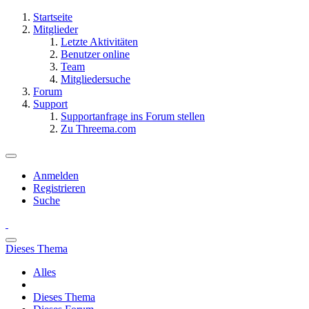
Startseite
Mitglieder
Letzte Aktivitäten
Benutzer online
Team
Mitgliedersuche
Forum
Support
Supportanfrage ins Forum stellen
Zu Threema.com
Anmelden
Registrieren
Suche
Dieses Thema
Alles
Dieses Thema