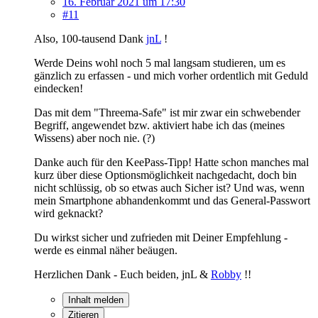
16. Februar 2021 um 17:30
#11
Also, 100-tausend Dank
jnL
!
Werde Deins wohl noch 5 mal langsam studieren, um es
gänzlich zu erfassen - und mich vorher ordentlich mit Geduld
eindecken!
Das mit dem "Threema-Safe" ist mir zwar ein schwebender
Begriff, angewendet bzw. aktiviert habe ich das (meines
Wissens) aber noch nie. (?)
Danke auch für den KeePass-Tipp! Hatte schon manches mal
kurz über diese Optionsmöglichkeit nachgedacht, doch bin
nicht schlüssig, ob so etwas auch Sicher ist? Und was, wenn
mein Smartphone abhandenkommt und das General-Passwort
wird geknackt?
Du wirkst sicher und zufrieden mit Deiner Empfehlung -
werde es einmal näher beäugen.
Herzlichen Dank - Euch beiden, jnL &
Robby
!!
Inhalt melden
Zitieren