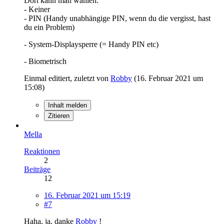
Dort kann man wählen:
- Keiner
- PIN (Handy unabhängige PIN, wenn du die vergisst, hast
du ein Problem)
- System-Displaysperre (= Handy PIN etc)
- Biometrisch
Einmal editiert, zuletzt von
Robby
(
16. Februar 2021 um
15:08
)
Inhalt melden
Zitieren
Mella
Reaktionen
2
Beiträge
12
16. Februar 2021 um 15:19
#7
Haha, ja, danke
Robby
!