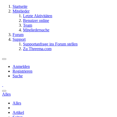
Startseite
Mitglieder
Letzte Aktivitäten
Benutzer online
Team
Mitgliedersuche
Forum
Support
Supportanfrage ins Forum stellen
Zu Threema.com
Anmelden
Registrieren
Suche
Alles
Alles
Artikel