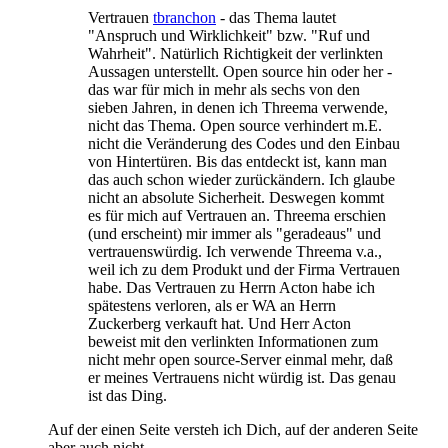
Vertrauen
tbranchon
- das Thema lautet
"Anspruch und Wirklichkeit" bzw. "Ruf und
Wahrheit". Natürlich Richtigkeit der verlinkten
Aussagen unterstellt. Open source hin oder her -
das war für mich in mehr als sechs von den
sieben Jahren, in denen ich Threema verwende,
nicht das Thema. Open source verhindert m.E.
nicht die Veränderung des Codes und den Einbau
von Hintertüren. Bis das entdeckt ist, kann man
das auch schon wieder zurückändern. Ich glaube
nicht an absolute Sicherheit. Deswegen kommt
es für mich auf Vertrauen an. Threema erschien
(und erscheint) mir immer als "geradeaus" und
vertrauenswürdig. Ich verwende Threema v.a.,
weil ich zu dem Produkt und der Firma Vertrauen
habe. Das Vertrauen zu Herrn Acton habe ich
spätestens verloren, als er WA an Herrn
Zuckerberg verkauft hat. Und Herr Acton
beweist mit den verlinkten Informationen zum
nicht mehr open source-Server einmal mehr, daß
er meines Vertrauens nicht würdig ist. Das genau
ist das Ding.
Auf der einen Seite versteh ich Dich, auf der anderen Seite
aber auch nicht.