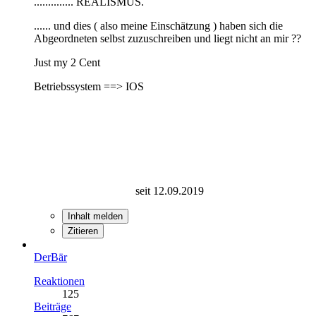
.............. REALISMUS.
...... und dies ( also meine Einschätzung ) haben sich die
Abgeordneten selbst zuzuschreiben und liegt nicht an mir ??
Just my 2 Cent
Betriebssystem ==> IOS
seit 12.09.2019
Inhalt melden
Zitieren
DerBär
Reaktionen
125
Beiträge