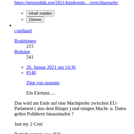
https://netzpolitik.org/2021/kindesmis…verschluesseln/
Inhalt melden
Zitieren
copdland
Reaktionen
215
Beiträge
541
26. Januar 2021 um 14:36
#140
Zitat von rasputin
Ein Eiertanz.....
Das wird am Ende auf eine Machtprobe zwischen EU-
Parlament ( also dem Bürger ) und einigen Macht- u. Daten
geilen Politikern hinauslaufen ?
Just my 2 Cent