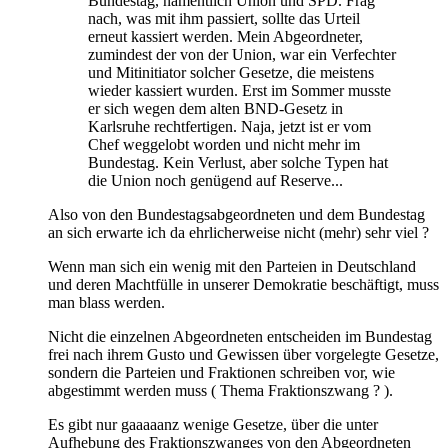
Bundestag, namentlich Union und SPD. Frag
nach, was mit ihm passiert, sollte das Urteil
erneut kassiert werden. Mein Abgeordneter,
zumindest der von der Union, war ein Verfechter
und Mitinitiator solcher Gesetze, die meistens
wieder kassiert wurden. Erst im Sommer musste
er sich wegen dem alten BND-Gesetz in
Karlsruhe rechtfertigen. Naja, jetzt ist er vom
Chef weggelobt worden und nicht mehr im
Bundestag. Kein Verlust, aber solche Typen hat
die Union noch genügend auf Reserve...
Also von den Bundestagsabgeordneten und dem Bundestag
an sich erwarte ich da ehrlicherweise nicht (mehr) sehr viel ?
Wenn man sich ein wenig mit den Parteien in Deutschland
und deren Machtfülle in unserer Demokratie beschäftigt, muss
man blass werden.
Nicht die einzelnen Abgeordneten entscheiden im Bundestag
frei nach ihrem Gusto und Gewissen über vorgelegte Gesetze,
sondern die Parteien und Fraktionen schreiben vor, wie
abgestimmt werden muss ( Thema Fraktionszwang ? ).
Es gibt nur gaaaaanz wenige Gesetze, über die unter
Aufhebung des Fraktionszwanges von den Abgeordneten