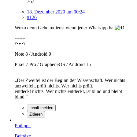
767
18. Dezember 2020 um 00:24
#126
Wozu denn Geheimdienst wenn jeder Whatsapp hat
-------
ʕ•ᴥ•ʔ
Note 8 / Android 9
Pixel 7 Pro / GrapheneOS / Android 15
============================================
„Der Zweifel ist der Beginn der Wissenschaft. Wer nichts
anzweifelt, prüft nichts. Wer nichts prüft,
entdeckt nichts. Wer nichts entdeckt, ist blind und bleibt
blind.“
Inhalt melden
Zitieren
Philipp_
Beiträge