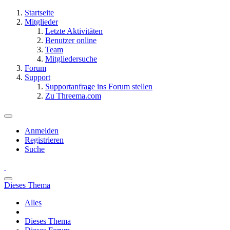
Startseite
Mitglieder
Letzte Aktivitäten
Benutzer online
Team
Mitgliedersuche
Forum
Support
Supportanfrage ins Forum stellen
Zu Threema.com
Anmelden
Registrieren
Suche
Dieses Thema
Alles
Dieses Thema