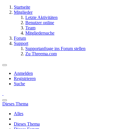
Startseite
Mitglieder
Letzte Aktivitäten
Benutzer online
Team
Mitgliedersuche
Forum
Support
Supportanfrage ins Forum stellen
Zu Threema.com
Anmelden
Registrieren
Suche
Dieses Thema
Alles
Dieses Thema