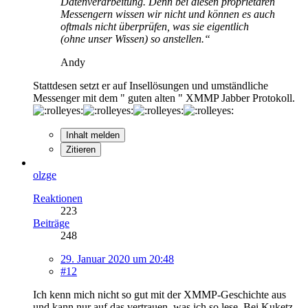
Datenverarbeitung. Denn bei diesen proprietären
Messengern wissen wir nicht und können es auch
oftmals nicht überprüfen, was sie eigentlich
(ohne unser Wissen) so anstellen.“
Andy
Stattdesen setzt er auf Insellösungen und umständliche
Messenger mit dem " guten alten " XMMP Jabber Protokoll.
Inhalt melden
Zitieren
olzge
Reaktionen
223
Beiträge
248
29. Januar 2020 um 20:48
#12
Ich kenn mich nicht so gut mit der XMMP-Geschichte aus
und kann nur auf das vertrauen, was ich so lese. Bei Kuketz