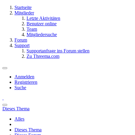
Startseite
Mitglieder
Letzte Aktivitäten
Benutzer online
Team
Mitgliedersuche
Forum
Support
Supportanfrage ins Forum stellen
Zu Threema.com
Anmelden
Registrieren
Suche
Dieses Thema
Alles
Dieses Thema