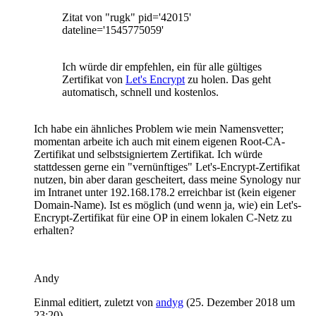
Zitat von "rugk" pid='42015'
dateline='1545775059'
Ich würde dir empfehlen, ein für alle gültiges
Zertifikat von
Let's Encrypt
zu holen. Das geht
automatisch, schnell und kostenlos.
Ich habe ein ähnliches Problem wie mein Namensvetter;
momentan arbeite ich auch mit einem eigenen Root-CA-
Zertifikat und selbstsigniertem Zertifikat. Ich würde
stattdessen gerne ein "vernünftiges" Let's-Encrypt-Zertifikat
nutzen, bin aber daran gescheitert, dass meine Synology nur
im Intranet unter 192.168.178.2 erreichbar ist (kein eigener
Domain-Name). Ist es möglich (und wenn ja, wie) ein Let's-
Encrypt-Zertifikat für eine OP in einem lokalen C-Netz zu
erhalten?
Andy
Einmal editiert, zuletzt von
andyg
(
25. Dezember 2018 um
23:20
)