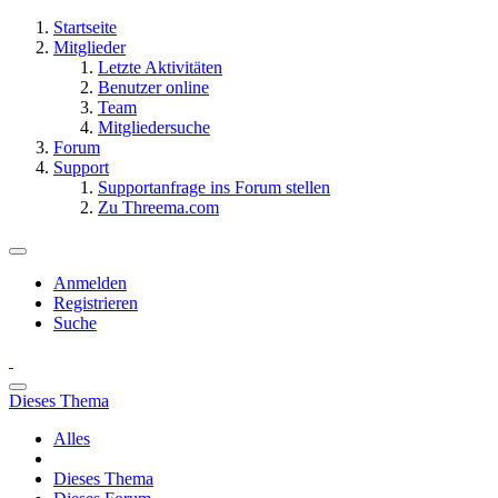
Startseite
Mitglieder
Letzte Aktivitäten
Benutzer online
Team
Mitgliedersuche
Forum
Support
Supportanfrage ins Forum stellen
Zu Threema.com
Anmelden
Registrieren
Suche
Dieses Thema
Alles
Dieses Thema