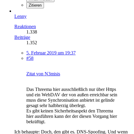
Zitieren
Lenny
Reaktionen
1.338
Beiträge
1.352
5. Februar 2019 um 19:37
#58
Zitat von N3misis
Das Threema hier ausschließlich nur über Https
und ein WebDAV der von außen erreichbar sein
muss diese Synchronisation anbietet ist gelinde
gesagt sehr halbherzig überlegt.
Es gibt keinen Sicherheitsaspekt den Threema
hier ausführen kann der der diesen Vorgang hier
bekräftigt.
Ich behaupte: Doch, den gibt es. DNS-Spoofing. Und wenn