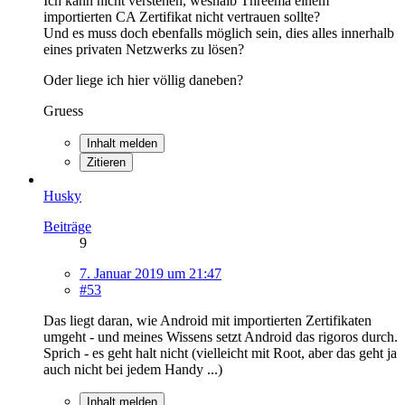
Ich kann nicht verstehen, weshalb Threema einem
importierten CA Zertifikat nicht vertrauen sollte?
Und es muss doch ebenfalls möglich sein, dies alles innerhalb
eines privaten Netzwerks zu lösen?
Oder liege ich hier völlig daneben?
Gruess
Inhalt melden
Zitieren
Husky
Beiträge
9
7. Januar 2019 um 21:47
#53
Das liegt daran, wie Android mit importierten Zertifikaten
umgeht - und meines Wissens setzt Android das rigoros durch.
Sprich - es geht halt nicht (vielleicht mit Root, aber das geht ja
auch nicht bei jedem Handy ...)
Inhalt melden