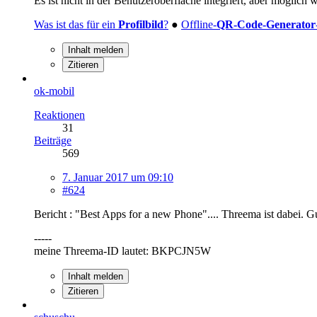
Es ist nicht in der Benutzeroberfläche integriert, aber möglic
Was ist das für ein
Profilbild
?
●
Offline-
QR-Code-Generator
Inhalt melden
Zitieren
ok-mobil
Reaktionen
31
Beiträge
569
7. Januar 2017 um 09:10
#624
Bericht : "Best Apps for a new Phone".... Threema ist dabei. G
-----
meine Threema-ID lautet: BKPCJN5W
Inhalt melden
Zitieren