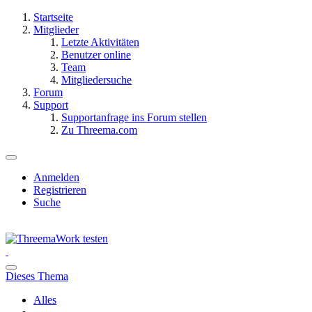
Startseite
Mitglieder
Letzte Aktivitäten
Benutzer online
Team
Mitgliedersuche
Forum
Support
Supportanfrage ins Forum stellen
Zu Threema.com
Anmelden
Registrieren
Suche
Dieses Thema
Alles