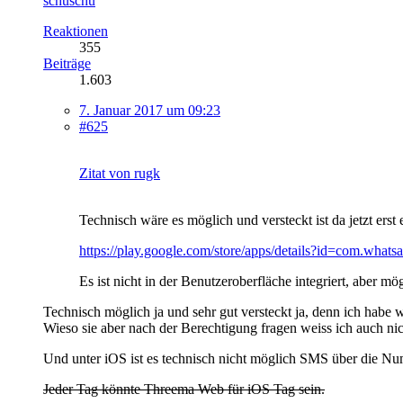
schuschu
Reaktionen
355
Beiträge
1.603
7. Januar 2017 um 09:23
#625
Zitat von rugk
Technisch wäre es möglich und versteckt ist da jetzt erst 
https://play.google.com/store/apps/details?id=com.whats
Es ist nicht in der Benutzeroberfläche integriert, aber
Technisch möglich ja und sehr gut versteckt ja, denn ich ha
Wieso sie aber nach der Berechtigung fragen weiss ich auch ni
Und unter iOS ist es technisch nicht möglich SMS über die N
Jeder Tag könnte Threema Web für iOS Tag sein.