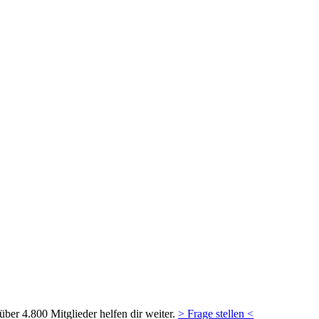
ber 4.800 Mitglieder helfen dir weiter.
> Frage stellen <