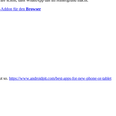
h wäre schon, dass WhatsApp das im Hintergrund macht.
-Addon für den
Browser
ut so.
https://www.androidpit.com/best-apps-for-new-phone-or-tablet