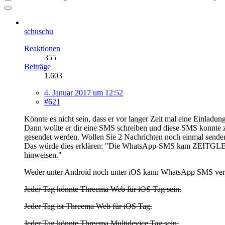
schuschu
Reaktionen
355
Beiträge
1.603
4. Januar 2017 um 12:52
#621
Könnte es nicht sein, dass er vor langer Zeit mal eine Einlad
Dann wollte er dir eine SMS schreiben und diese SMS konnte z
gesendet werden. Wollen Sie 2 Nachrichten noch einmal senden
Das würde dies erklären: "Die WhatsApp-SMS kam ZEITGLEICH
hinweisen."
Weder unter Android noch unter iOS kann WhatsApp SMS versend
Jeder Tag könnte Threema Web für iOS Tag sein.
Jeder Tag ist Threema Web für iOS Tag.
Jeder Tag könnte Threema Multidevice Tag sein.