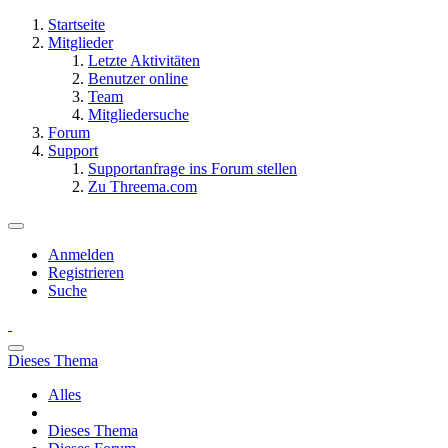
Startseite
Mitglieder
Letzte Aktivitäten
Benutzer online
Team
Mitgliedersuche
Forum
Support
Supportanfrage ins Forum stellen
Zu Threema.com
Anmelden
Registrieren
Suche
Dieses Thema
Alles
Dieses Thema