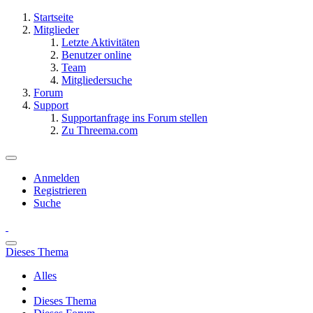
Startseite
Mitglieder
Letzte Aktivitäten
Benutzer online
Team
Mitgliedersuche
Forum
Support
Supportanfrage ins Forum stellen
Zu Threema.com
Anmelden
Registrieren
Suche
Dieses Thema
Alles
Dieses Thema