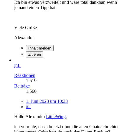
Ich bin etwas verzweifelt und wäre total dankbar, wenn
jemand einen Tipp hat.
Viele Grüße
Alexandra
Inhalt melden
Zitieren
jnL
Reaktionen
1.519
Beiträge
1.560
1. Juni 2023 um 10:33
#2
Hallo Alexandra
LittleWing
,
ich vermute, dass du jetzt ohne die alten Chatnachrichten
leben musst. Oder hast du noch das Daten-Backup?