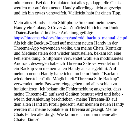
mitnehmen. Bei den Kontakten hat alles geklappt, die Chats
werden mir auf dem neuen Handy allerdings nicht angezeigt
und ich bin etwas verzweifelt. Vielleicht habt ihr einen Tipp.
Mein altes Handy ist ein Shiftphone 5me und mein neues
Handy ein Galaxy XCover 4s. Zunächst bin ich dem Punkt
"Daten-Backup" in dieser Anleitung gefolgt:
https://threema.ch/docs/threema/android_backup_manual_de.pd
Als ich die Backup-Datei auf meinem neuen Handy in der
Threema-App verwenden wollte, um meine Chats, Kontaktr
und Mediendateien dort wieder herzustellen, bekam ich eine
Fehlermeldung. Shiftphone verwendet wohl ein modifiziertes
Android, deswegen habe ich Threema Safe verwendet und
ein Backup von meinem alten Handy aus ausgeführt. Auf
meinem neuen Handy habe ich dann beim Punkt "Backup
wiederherstellen" die Möglichkeit "Threema Safe Backup"
verwendet, mein Passwort eingegeben und alles schien zu
funktionieren. Ich bekam die Fehlermeldung angezeigt, dass
meine Threema-ID auf zwei Geräten benutzt wird und habe -
wie in der Anleitung beschrieben - meine Threema-ID auf
dem alten Hand im Profil gelöscht. Auf meinem neuen Handy
werden mir meine Kontakte in Threema angezeigt. Meine
Chats fehlen allerdings. Wie komme ich nun an meine alten
Chatverläufe?