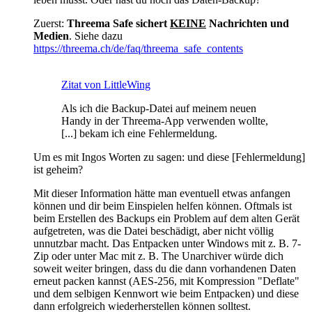
Zuerst:
Threema Safe sichert
KEINE
Nachrichten und
Medien
. Siehe dazu
https://threema.ch/de/faq/threema_safe_contents
Zitat von LittleWing
Als ich die Backup-Datei auf meinem neuen
Handy in der Threema-App verwenden wollte,
[...] bekam ich eine Fehlermeldung.
Um es mit Ingos Worten zu sagen: und diese [Fehlermeldung]
ist geheim?
Mit dieser Information hätte man eventuell etwas anfangen
können und dir beim Einspielen helfen können. Oftmals ist
beim Erstellen des Backups ein Problem auf dem alten Gerät
aufgetreten, was die Datei beschädigt, aber nicht völlig
unnutzbar macht. Das Entpacken unter Windows mit z. B. 7-
Zip oder unter Mac mit z. B. The Unarchiver würde dich
soweit weiter bringen, dass du die dann vorhandenen Daten
erneut packen kannst (AES-256, mit Kompression "Deflate"
und dem selbigen Kennwort wie beim Entpacken) und diese
dann erfolgreich wiederherstellen können solltest.