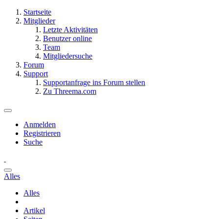
Startseite
Mitglieder
Letzte Aktivitäten
Benutzer online
Team
Mitgliedersuche
Forum
Support
Supportanfrage ins Forum stellen
Zu Threema.com
Anmelden
Registrieren
Suche
Alles
Alles
Artikel