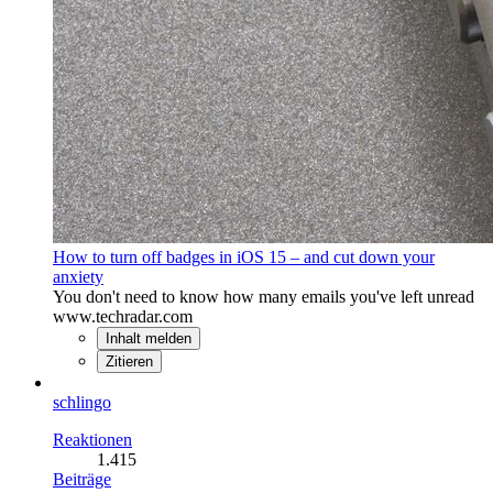
How to turn off badges in iOS 15 – and cut down your
anxiety
You don't need to know how many emails you've left unread
www.techradar.com
Inhalt melden
Zitieren
schlingo
Reaktionen
1.415
Beiträge