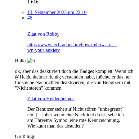
1.616
13. September 2023 um 22:16
#6
Zitat von Robby
https://www.techradar.com/how-to/how-to-…
wn-your-anxiety
Hallo
ok, aber das deaktiviert doch die Badges komplett. Wenn ich
@Heidenheimer richtig verstanden habe, möchte er das nur
für solche Nachrichten deaktivieren, die von Benutzern mit
"Nicht stören" kommen.
Zitat von Heidenheimer
Der Benutzer steht auf Nicht stören "unbegrenzt"
ein. [...] aber wenn eine Nachricht da ist, sehe ich
am Threema-Symbol eine rote Kennzeichnung.
Wie kann man das abstellen?
Gruß Ingo