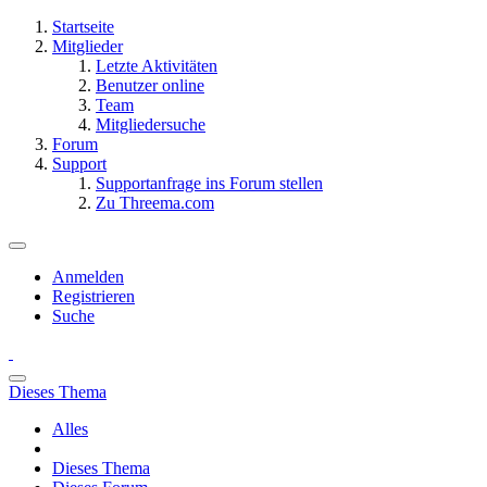
Startseite
Mitglieder
Letzte Aktivitäten
Benutzer online
Team
Mitgliedersuche
Forum
Support
Supportanfrage ins Forum stellen
Zu Threema.com
Anmelden
Registrieren
Suche
Dieses Thema
Alles
Dieses Thema