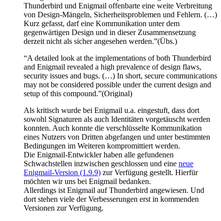
Thunderbird und Enigmail offenbarte eine weite Verbreitung
von Design-Mängeln, Sicherheitsproblemen und Fehlern. (…)
Kurz gefasst, darf eine Kommunikation unter dem
gegenwärtigen Design und in dieser Zusammensetzung
derzeit nicht als sicher angesehen werden.”(Übs.)
“A detailed look at the implementations of both Thunderbird
and Enigmail revealed a high prevalence of design flaws,
security issues and bugs. (…) In short, secure communications
may not be considered possible under the current design and
setup of this compound.”(Original)
Als kritisch wurde bei Enigmail u.a. eingestuft, dass dort
sowohl Signaturen als auch Identitäten vorgetäuscht werden
konnten. Auch konnte die verschlüsselte Kommunikation
eines Nutzers von Dritten abgefangen und unter bestimmten
Bedingungen im Weiteren kompromittiert werden.
Die Enigmail-Entwickler haben alle gefundenen
Schwachstellen inzwischen geschlossen und eine
neue
Enigmail-Version (1.9.9)
zur Verfügung gestellt. Hierfür
möchten wir uns bei Enigmail bedanken.
Allerdings ist Enigmail auf Thunderbird angewiesen. Und
dort stehen viele der Verbesserungen erst in kommenden
Versionen zur Verfügung.