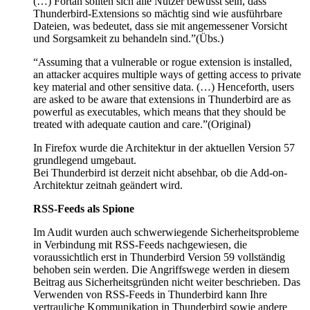
(…) Fortan sollten sich alle Nutzer bewusst sein, dass
Thunderbird-Extensions so mächtig sind wie ausführbare
Dateien, was bedeutet, dass sie mit angemessener Vorsicht
und Sorgsamkeit zu behandeln sind.”(Übs.)
“Assuming that a vulnerable or rogue extension is installed,
an attacker acquires multiple ways of getting access to private
key material and other sensitive data. (…) Henceforth, users
are asked to be aware that extensions in Thunderbird are as
powerful as executables, which means that they should be
treated with adequate caution and care.”(Original)
In Firefox wurde die Architektur in der aktuellen Version 57
grundlegend umgebaut.
Bei Thunderbird ist derzeit nicht absehbar, ob die Add-on-
Architektur zeitnah geändert wird.
RSS-Feeds als Spione
Im Audit wurden auch schwerwiegende Sicherheitsprobleme
in Verbindung mit RSS-Feeds nachgewiesen, die
voraussichtlich erst in Thunderbird Version 59 vollständig
behoben sein werden. Die Angriffswege werden in diesem
Beitrag aus Sicherheitsgründen nicht weiter beschrieben. Das
Verwenden von RSS-Feeds in Thunderbird kann Ihre
vertrauliche Kommunikation in Thunderbird sowie andere