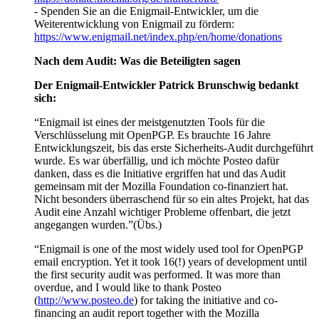
- Spenden Sie an die Enigmail-Entwickler, um die
Weiterentwicklung von Enigmail zu fördern:
https://www.enigmail.net/index.php/en/home/donations
Nach dem Audit: Was die Beteiligten sagen
Der Enigmail-Entwickler Patrick Brunschwig bedankt
sich:
“Enigmail ist eines der meistgenutzten Tools für die
Verschlüsselung mit OpenPGP. Es brauchte 16 Jahre
Entwicklungszeit, bis das erste Sicherheits-Audit durchgeführt
wurde. Es war überfällig, und ich möchte Posteo dafür
danken, dass es die Initiative ergriffen hat und das Audit
gemeinsam mit der Mozilla Foundation co-finanziert hat.
Nicht besonders überraschend für so ein altes Projekt, hat das
Audit eine Anzahl wichtiger Probleme offenbart, die jetzt
angegangen wurden.”(Übs.)
“Enigmail is one of the most widely used tool for OpenPGP
email encryption. Yet it took 16(!) years of development until
the first security audit was performed. It was more than
overdue, and I would like to thank Posteo
(
http://www.posteo.de
) for taking the initiative and co-
financing an audit report together with the Mozilla