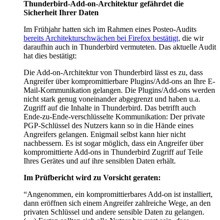
Thunderbird-Add-on-Architektur gefährdet die
Sicherheit Ihrer Daten
Im Frühjahr hatten sich im Rahmen eines Posteo-Audits
bereits Architekturschwächen bei Firefox bestätigt,
die wir
daraufhin auch in Thunderbird vermuteten. Das aktuelle Audit
hat dies bestätigt:
Die Add-on-Architektur von Thunderbird lässt es zu, dass
Angreifer über kompromittierbare Plugins/Add-ons an Ihre E-
Mail-Kommunikation gelangen. Die Plugins/Add-ons werden
nicht stark genug voneinander abgegrenzt und haben u.a.
Zugriff auf die Inhalte in Thunderbird. Das betrifft auch
Ende-zu-Ende-verschlüsselte Kommunikation: Der private
PGP-Schlüssel des Nutzers kann so in die Hände eines
Angreifers gelangen. Enigmail selbst kann hier nicht
nachbessern. Es ist sogar möglich, dass ein Angreifer über
kompromittierte Add-ons in Thunderbird Zugriff auf Teile
Ihres Gerätes und auf ihre sensiblen Daten erhält.
Im Prüfbericht wird zu Vorsicht geraten:
“Angenommen, ein kompromittierbares Add-on ist installiert,
dann eröffnen sich einem Angreifer zahlreiche Wege, an den
privaten Schlüssel und andere sensible Daten zu gelangen.