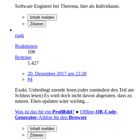
Software Engineer bei Threema, hier als Individuum.
Inhalt melden
Zitieren
rugk
Reaktionen
108
Beiträge
1.427
20. Dezember 2017 um 22:28
#4
Exakt. Unbedingt zuende lesen.(oder zumindest den Teil am
Schluss lesen) Es wird doch nicht davon abgeraten, dass zu
nutzen. Eben updaten wäre wichtig…
Was ist das für ein
Profilbild
?
●
Offline-
QR-Code-
Generator
-Addon für den
Browser
Inhalt melden
Zitieren