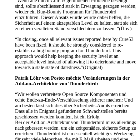
“Wenn alle durch Cure53 gefundenen Probleme beseitigt
sind, sollte abschliessend stark in Erwägung gezogen werden,
wieder ein Bug-Bounty Programm für Thunderbird
einzuführen. Dieser Ansatz würde würde dabei helfen, die
Sicherheit auf einem akzeptablen Level zu halten, statt sie sich
zu einem veralteten Stand verschlechtern zu lassen .”(Übs.)
“In closing, once all relevant issues reported here by Cure53
have been fixed, it should be strongly considered to re-
establish a bug bounty program for Thunderbird. This
approach would help keeping the security level at an
acceptable level instead of allowing it to deteriorate and move
towards a stale state of datedness.”(Original)
Patrik Löhr von Posteo möchte Veränderungen in der
Add-on-Architektur von Thunderbird:
“Wir wollen verbreitete Open Source-Komponenten und
echte Ende-zu-Ende-Verschlüsselung sicherer machen: Und
am besten lässt sich dies über Sicherheits-Audits erreichen.
Dass alle in Enigmail gefundenen Schwachstellen bereits
geschlossen werden konnten, ist ein Erfolg.
Bei der Add-on-Architektur von Thunderbird muss allerdings
nachgebessert werden, um ein zeitgemäßes, sicheres Setup zu
erreichen. Thunderbird ist ein essentiell wichtiges Werkzeug
für sehr viele Menschen, die mit E-Mail arbeiten und eine