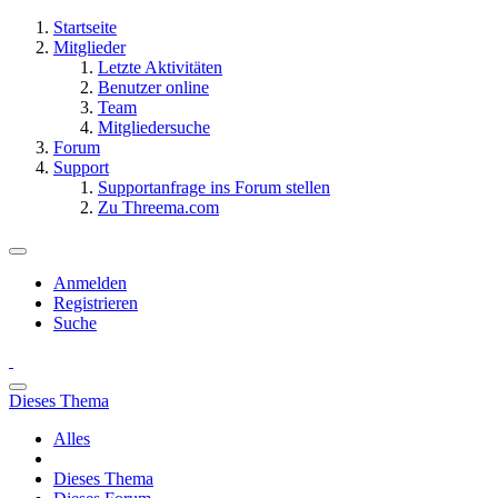
Startseite
Mitglieder
Letzte Aktivitäten
Benutzer online
Team
Mitgliedersuche
Forum
Support
Supportanfrage ins Forum stellen
Zu Threema.com
Anmelden
Registrieren
Suche
Dieses Thema
Alles
Dieses Thema