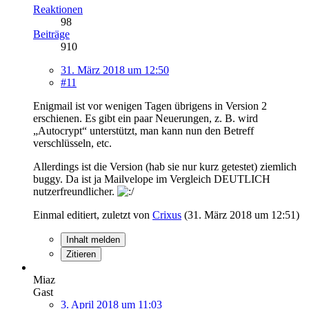
Reaktionen
98
Beiträge
910
31. März 2018 um 12:50
#11
Enigmail ist vor wenigen Tagen übrigens in Version 2
erschienen. Es gibt ein paar Neuerungen, z. B. wird
„Autocrypt“ unterstützt, man kann nun den Betreff
verschlüsseln, etc.
Allerdings ist die Version (hab sie nur kurz getestet) ziemlich
buggy. Da ist ja Mailvelope im Vergleich DEUTLICH
nutzerfreundlicher.
Einmal editiert, zuletzt von
Crixus
(
31. März 2018 um 12:51
)
Inhalt melden
Zitieren
Miaz
Gast
3. April 2018 um 11:03