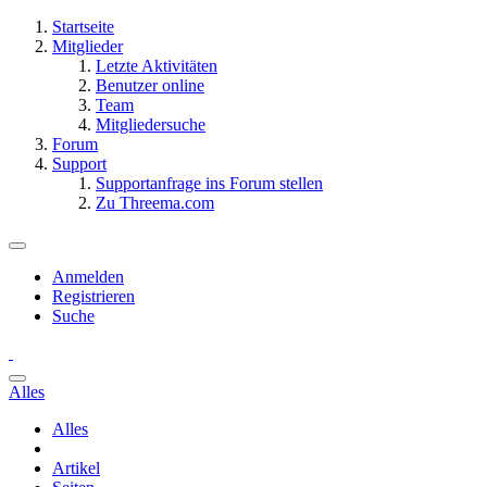
Startseite
Mitglieder
Letzte Aktivitäten
Benutzer online
Team
Mitgliedersuche
Forum
Support
Supportanfrage ins Forum stellen
Zu Threema.com
Anmelden
Registrieren
Suche
Alles
Alles
Artikel