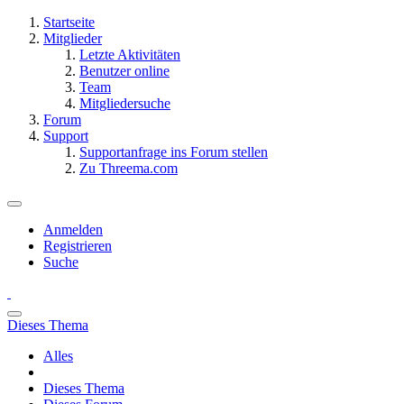
Startseite
Mitglieder
Letzte Aktivitäten
Benutzer online
Team
Mitgliedersuche
Forum
Support
Supportanfrage ins Forum stellen
Zu Threema.com
Anmelden
Registrieren
Suche
Dieses Thema
Alles
Dieses Thema