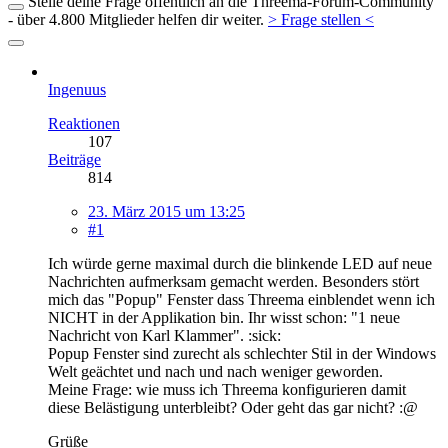
Stelle deine Frage öffentlich an die Threema-Forum-Community
- über 4.800 Mitglieder helfen dir weiter.
> Frage stellen <
Ingenuus
Reaktionen
107
Beiträge
814
23. März 2015 um 13:25
#1
Ich würde gerne maximal durch die blinkende LED auf neue
Nachrichten aufmerksam gemacht werden. Besonders stört
mich das "Popup" Fenster dass Threema einblendet wenn ich
NICHT in der Applikation bin. Ihr wisst schon: "1 neue
Nachricht von Karl Klammer". :sick:
Popup Fenster sind zurecht als schlechter Stil in der Windows
Welt geächtet und nach und nach weniger geworden.
Meine Frage: wie muss ich Threema konfigurieren damit
diese Belästigung unterbleibt? Oder geht das gar nicht? :@
Grüße