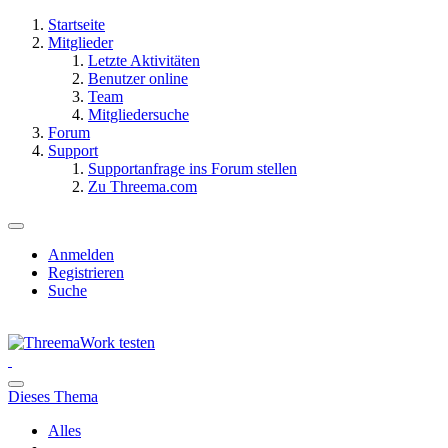
Startseite
Mitglieder
Letzte Aktivitäten
Benutzer online
Team
Mitgliedersuche
Forum
Support
Supportanfrage ins Forum stellen
Zu Threema.com
Anmelden
Registrieren
Suche
Dieses Thema
Alles