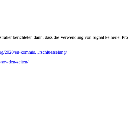
stralier berichteten dann, dass die Verwendung von Signal keinerlei Pr
k.org/2020/eu-kommis…rschluesselung/
…snowden-zeiten/