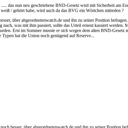
 ..... das nun neu geschriebene BND-Gesetz wird mit Sicherheit am
 weiß / gehört habe, wird auch da das BVG ein Wörtchen mitreden ?
besser, über abgeordnetenwatch.de und ihn zu seiner Position befrage
ach, was mit ihm passiert, sollte das Urteil erneut kassiert werden. 
 wurden. Erst im Sommer musste er sich wegen dem alten BND-Gesetz in 
e Typen hat die Union noch genügend auf Reserve...
 noch besser, über abgeordnetenwatch.de und ihn zu seiner Position 