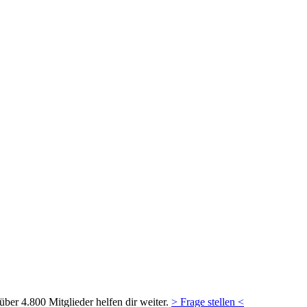
ber 4.800 Mitglieder helfen dir weiter.
> Frage stellen <