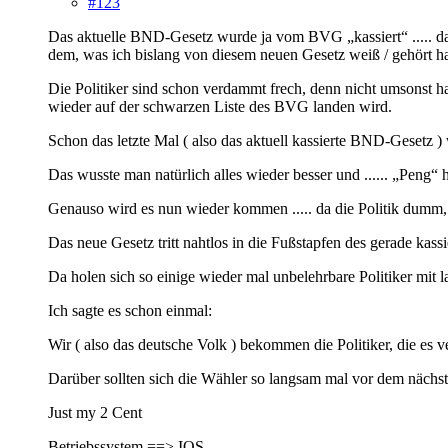
#123
Das aktuelle BND-Gesetz wurde ja vom BVG „kassiert“ .....
dem, was ich bislang von diesem neuen Gesetz weiß / gehört 
Die Politiker sind schon verdammt frech, denn nicht umsonst h
wieder auf der schwarzen Liste des BVG landen wird.
Schon das letzte Mal ( also das aktuell kassierte BND-Gesetz ) 
Das wusste man natürlich alles wieder besser und ...... „Peng
Genauso wird es nun wieder kommen ..... da die Politik dumm, f
Das neue Gesetz tritt nahtlos in die Fußstapfen des gerade kass
Da holen sich so einige wieder mal unbelehrbare Politiker mit
Ich sagte es schon einmal:
Wir ( also das deutsche Volk ) bekommen die Politiker, die es ve
Darüber sollten sich die Wähler so langsam mal vor dem nächs
Just my 2 Cent
Betriebssystem ==> IOS