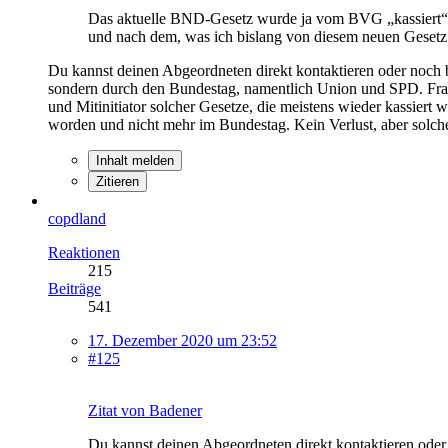
Das aktuelle BND-Gesetz wurde ja vom BVG „kassiert“
und nach dem, was ich bislang von diesem neuen Gesetz
Du kannst deinen Abgeordneten direkt kontaktieren oder noch 
sondern durch den Bundestag, namentlich Union und SPD. Frag n
und Mitinitiator solcher Gesetze, die meistens wieder kassiert
worden und nicht mehr im Bundestag. Kein Verlust, aber solch
Inhalt melden
Zitieren
copdland
Reaktionen
215
Beiträge
541
17. Dezember 2020 um 23:52
#125
Zitat von Badener
Du kannst deinen Abgeordneten direkt kontaktieren oder