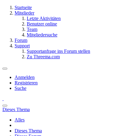
Startseite
Mitglieder
Letzte Aktivitäten
Benutzer online
Team
Mitgliedersuche
Forum
Support
Supportanfrage ins Forum stellen
Zu Threema.com
Anmelden
Registrieren
Suche
Dieses Thema
Alles
Dieses Thema