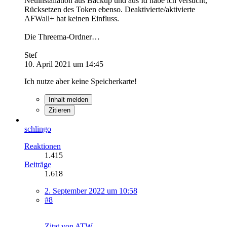
Neuinstallation aus Backup und aus Id habe ich versucht,
Rücksetzen des Token ebenso. Deaktivierte/aktivierte
AFWall+ hat keinen Einfluss.
Die Threema-Ordner…
Stef
10. April 2021 um 14:45
Ich nutze aber keine Speicherkarte!
Inhalt melden
Zitieren
schlingo
Reaktionen
1.415
Beiträge
1.618
2. September 2022 um 10:58
#8
Zitat von ATW