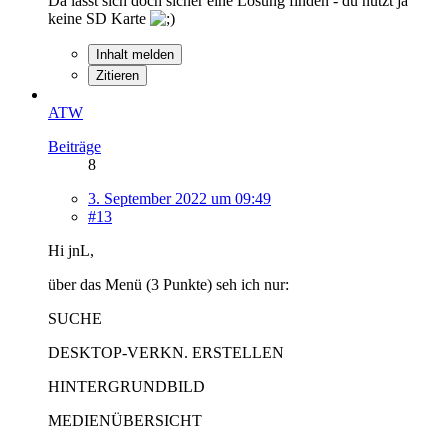
Da lässt sich doch sicher eine Lösung finden - du nutzt ja
keine SD Karte
Inhalt melden
Zitieren
ATW
Beiträge
8
3. September 2022 um 09:49
#13
Hi jnL,
über das Menü (3 Punkte) seh ich nur:
SUCHE
DESKTOP-VERKN. ERSTELLEN
HINTERGRUNDBILD
MEDIENÜBERSICHT