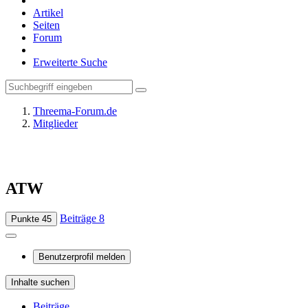
Artikel
Seiten
Forum
Erweiterte Suche
Threema-Forum.de
Mitglieder
ATW
Beiträge
8
Punkte
45
Benutzerprofil melden
Inhalte suchen
Beiträge