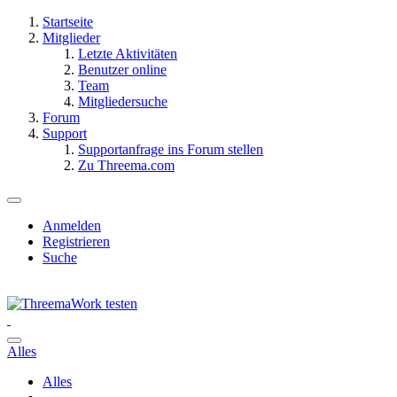
Startseite
Mitglieder
Letzte Aktivitäten
Benutzer online
Team
Mitgliedersuche
Forum
Support
Supportanfrage ins Forum stellen
Zu Threema.com
Anmelden
Registrieren
Suche
Alles
Alles