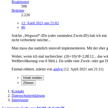
Reaktionen
506
Beiträge
2.226
12. April 2021 um 21:02
#6
Solche „Wegwerf“-IDs (oder zumindest Zweit-ID) hab ich mir a
nicht verbreitete möchte...
Man muss das natürlich sinnvoll implementieren. Mit der eher 
Wobei, wenn ich mal nachrechne: (26+10)^8=2,8E12... das wär
Weltbevölkerung von 8 Mrd.). Da sollte eine Zweit- oder gar Dr
Einmal editiert, zuletzt von
andyg
(
12. April 2021 um 21:11
)
Inhalt melden
Zitieren
Kontakt
Datenschutzerklärung
Impressum