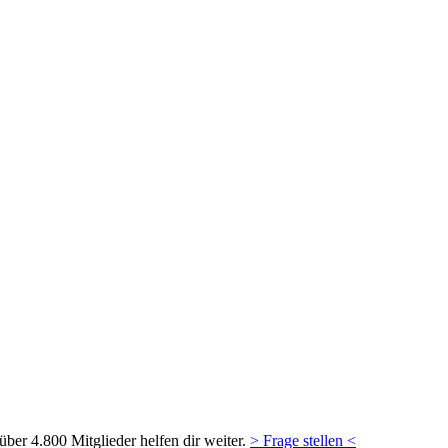
ber 4.800 Mitglieder helfen dir weiter.
> Frage stellen <