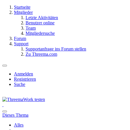
Startseite
Mitglieder
Letzte Aktivitäten
Benutzer online
Team
Mitgliedersuche
Forum
Support
Supportanfrage ins Forum stellen
Zu Threema.com
Anmelden
Registrieren
Suche
Dieses Thema
Alles