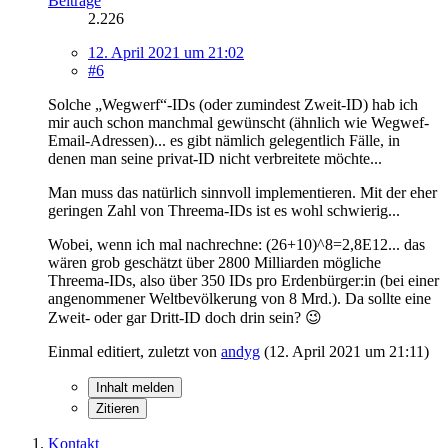
Beiträge
2.226
12. April 2021 um 21:02
#6
Solche „Wegwerf“-IDs (oder zumindest Zweit-ID) hab ich
mir auch schon manchmal gewünscht (ähnlich wie Wegwef-
Email-Adressen)... es gibt nämlich gelegentlich Fälle, in
denen man seine privat-ID nicht verbreitete möchte...
Man muss das natürlich sinnvoll implementieren. Mit der eher
geringen Zahl von Threema-IDs ist es wohl schwierig...
Wobei, wenn ich mal nachrechne: (26+10)^8=2,8E12... das
wären grob geschätzt über 2800 Milliarden mögliche
Threema-IDs, also über 350 IDs pro Erdenbürger:in (bei einer
angenommener Weltbevölkerung von 8 Mrd.). Da sollte eine
Zweit- oder gar Dritt-ID doch drin sein? 😉
Einmal editiert, zuletzt von
andyg
(
12. April 2021 um 21:11
)
Inhalt melden
Zitieren
Kontakt