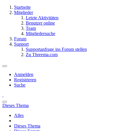
Startseite
Mitglieder
Letzte Aktivitäten
Benutzer online
Team
Mitgliedersuche
Forum
Support
Supportanfrage ins Forum stellen
Zu Threema.com
Anmelden
Registrieren
Suche
Dieses Thema
Alles
Dieses Thema