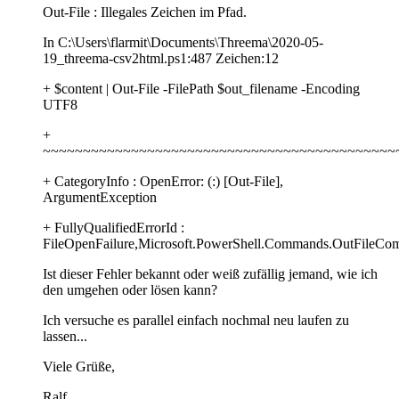
Out-File : Illegales Zeichen im Pfad.
In C:\Users\flarmit\Documents\Threema\2020-05-
19_threema-csv2html.ps1:487 Zeichen:12
+ $content | Out-File -FilePath $out_filename -Encoding
UTF8
+
~~~~~~~~~~~~~~~~~~~~~~~~~~~~~~~~~~~~~~~~~~~~
+ CategoryInfo : OpenError: (:) [Out-File],
ArgumentException
+ FullyQualifiedErrorId :
FileOpenFailure,Microsoft.PowerShell.Commands.OutFileC
Ist dieser Fehler bekannt oder weiß zufällig jemand, wie ich
den umgehen oder lösen kann?
Ich versuche es parallel einfach nochmal neu laufen zu
lassen...
Viele Grüße,
Ralf