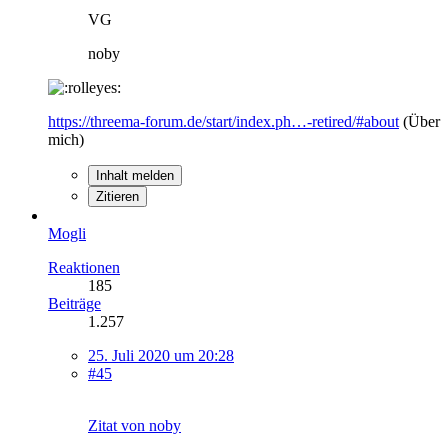
VG
noby
https://threema-forum.de/start/index.ph…-retired/#about
(Über
mich)
Inhalt melden
Zitieren
Mogli
Reaktionen
185
Beiträge
1.257
25. Juli 2020 um 20:28
#45
Zitat von noby