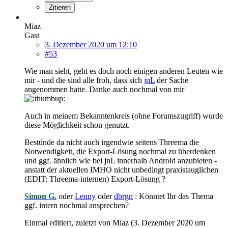
Zitieren
Miaz
Gast
3. Dezember 2020 um 12:10
#53
Wie man sieht, geht es doch noch einigen anderen Leuten wie
mir - und die sind alle froh, dass sich
jnL
der Sache
angenommen hatte. Danke auch nochmal von mir
Auch in meinem Bekanntenkreis (ohne Forumszugriff) wurde
diese Möglichkeit schon genutzt.
Bestünde da nicht auch irgendwie seitens Threema die
Notwendigkeit, die Export-Lösung nochmal zu überdenken
und ggf. ähnlich wie bei jnL innerhalb Android anzubieten -
anstatt der aktuellen IMHO nicht unbedingt praxistauglichen
(EDIT: Threema-internen) Export-Lösung ?
Simon G.
oder
Lenny
oder
dbrgn
: Könntet Ihr das Thema
ggf. intern nochmal ansprechen?
Einmal editiert, zuletzt von Miaz (
3. Dezember 2020 um