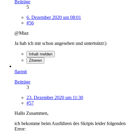
Beiträge
5
6. Dezember 2020 um 08:01
#56
@Miaz
Ja hab ich mir schon angesehen und untertsützt:)
Inhalt melden
Zitieren
flarmit
Beiträge
3
23. Dezember 2020 um 11:30
#57
Hallo Zusammen,
ich bekomme beim Ausführen des Skripts leider folgenden
Error: