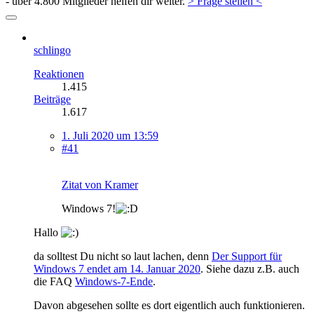
- über 4.800 Mitglieder helfen dir weiter.
> Frage stellen <
schlingo
Reaktionen
1.415
Beiträge
1.617
1. Juli 2020 um 13:59
#41
Zitat von Kramer
Windows 7!
Hallo
da solltest Du nicht so laut lachen, denn
Der Support für
Windows 7 endet am 14. Januar 2020
. Siehe dazu z.B. auch
die FAQ
Windows-7-Ende
.
Davon abgesehen sollte es dort eigentlich auch funktionieren.