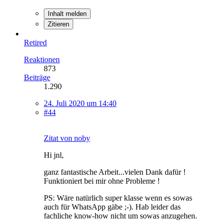
Inhalt melden
Zitieren
Retired
Reaktionen
873
Beiträge
1.290
24. Juli 2020 um 14:40
#44
Zitat von noby
Hi jnl,
ganz fantastische Arbeit...vielen Dank dafür !
Funktioniert bei mir ohne Probleme !
PS: Wäre natürlich super klasse wenn es sowas
auch für WhatsApp gäbe ;-). Hab leider das
fachliche know-how nicht um sowas anzugehen.