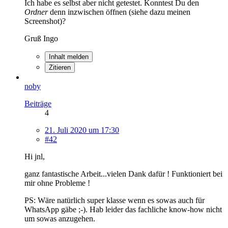
Ich habe es selbst aber nicht getestet. Konntest Du den
Ordner
denn inzwischen öffnen (siehe dazu meinen
Screenshot)?
Gruß Ingo
Inhalt melden
Zitieren
noby
Beiträge
4
21. Juli 2020 um 17:30
#42
Hi jnl,
ganz fantastische Arbeit...vielen Dank dafür ! Funktioniert bei
mir ohne Probleme !
PS: Wäre natürlich super klasse wenn es sowas auch für
WhatsApp gäbe ;-). Hab leider das fachliche know-how nicht
um sowas anzugehen.