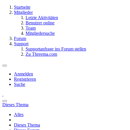
Startseite
Mitglieder
Letzte Aktivitäten
Benutzer online
Team
Mitgliedersuche
Forum
Support
Supportanfrage ins Forum stellen
Zu Threema.com
Anmelden
Registrieren
Suche
Dieses Thema
Alles
Dieses Thema