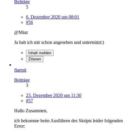
Beiträge
5
6. Dezember 2020 um 08:01
#56
@Miaz
Ja hab ich mir schon angesehen und untertsützt:)
Inhalt melden
Zitieren
flarmit
Beiträge
3
23. Dezember 2020 um 11:30
#57
Hallo Zusammen,
ich bekomme beim Ausführen des Skripts leider folgenden
Error: