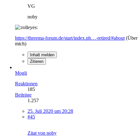
VG
noby
https://threema-forum.de/start/index.ph…-retired/#about
(Über
mich)
Inhalt melden
Zitieren
Mogli
Reaktionen
185
Beiträge
1.257
25. Juli 2020 um 20:28
#45
Zitat von noby