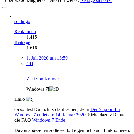
- über 4.800 Mitglieder helfen dir weiter.
> Frage stellen <
schlingo
Reaktionen
1.415
Beiträge
1.616
1. Juli 2020 um 13:59
#41
Zitat von Kramer
Windows 7!
Hallo
da solltest Du nicht so laut lachen, denn
Der Support für
Windows 7 endet am 14. Januar 2020
. Siehe dazu z.B. auch
die FAQ
Windows-7-Ende
.
Davon abgesehen sollte es dort eigentlich auch funktionieren.