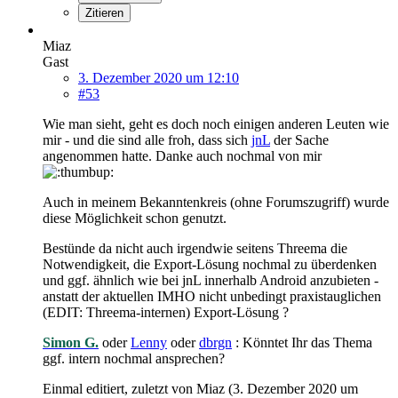
Zitieren
Miaz
Gast
3. Dezember 2020 um 12:10
#53
Wie man sieht, geht es doch noch einigen anderen Leuten wie
mir - und die sind alle froh, dass sich
jnL
der Sache
angenommen hatte. Danke auch nochmal von mir
Auch in meinem Bekanntenkreis (ohne Forumszugriff) wurde
diese Möglichkeit schon genutzt.
Bestünde da nicht auch irgendwie seitens Threema die
Notwendigkeit, die Export-Lösung nochmal zu überdenken
und ggf. ähnlich wie bei jnL innerhalb Android anzubieten -
anstatt der aktuellen IMHO nicht unbedingt praxistauglichen
(EDIT: Threema-internen) Export-Lösung ?
Simon G.
oder
Lenny
oder
dbrgn
: Könntet Ihr das Thema
ggf. intern nochmal ansprechen?
Einmal editiert, zuletzt von Miaz (
3. Dezember 2020 um