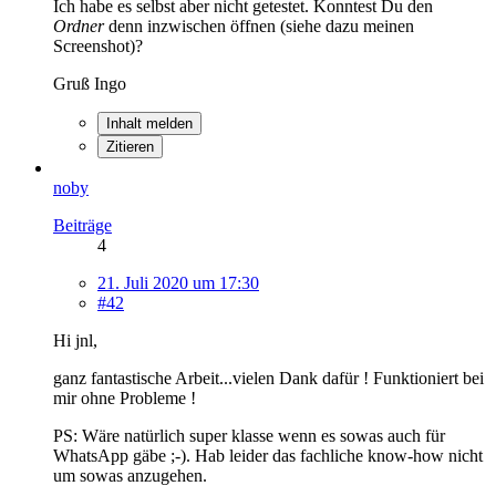
Ich habe es selbst aber nicht getestet. Konntest Du den
Ordner
denn inzwischen öffnen (siehe dazu meinen
Screenshot)?
Gruß Ingo
Inhalt melden
Zitieren
noby
Beiträge
4
21. Juli 2020 um 17:30
#42
Hi jnl,
ganz fantastische Arbeit...vielen Dank dafür ! Funktioniert bei
mir ohne Probleme !
PS: Wäre natürlich super klasse wenn es sowas auch für
WhatsApp gäbe ;-). Hab leider das fachliche know-how nicht
um sowas anzugehen.