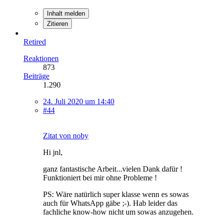
Inhalt melden
Zitieren
Retired
Reaktionen
873
Beiträge
1.290
24. Juli 2020 um 14:40
#44
Zitat von noby
Hi jnl,
ganz fantastische Arbeit...vielen Dank dafür !
Funktioniert bei mir ohne Probleme !
PS: Wäre natürlich super klasse wenn es sowas
auch für WhatsApp gäbe ;-). Hab leider das
fachliche know-how nicht um sowas anzugehen.