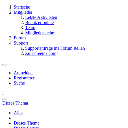
Startseite
Mitglieder
Letzte Aktivitäten
Benutzer online
Team
Mitgliedersuche
Forum
Support
Supportanfrage ins Forum stellen
Zu Threema.com
Anmelden
Registrieren
Suche
Dieses Thema
Alles
Dieses Thema