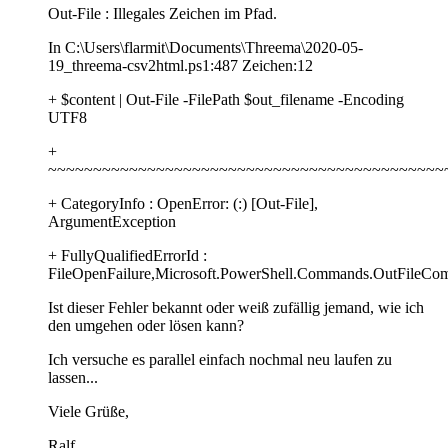
Out-File : Illegales Zeichen im Pfad.
In C:\Users\flarmit\Documents\Threema\2020-05-
19_threema-csv2html.ps1:487 Zeichen:12
+ $content | Out-File -FilePath $out_filename -Encoding
UTF8
+
~~~~~~~~~~~~~~~~~~~~~~~~~~~~~~~~~~~~~~~~~~~~
+ CategoryInfo : OpenError: (:) [Out-File],
ArgumentException
+ FullyQualifiedErrorId :
FileOpenFailure,Microsoft.PowerShell.Commands.OutFileC
Ist dieser Fehler bekannt oder weiß zufällig jemand, wie ich
den umgehen oder lösen kann?
Ich versuche es parallel einfach nochmal neu laufen zu
lassen...
Viele Grüße,
Ralf