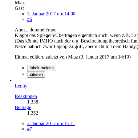
Miaz
Gast
3. Januar 2017 um 14:08
#6
Ähm... dumme Frage:
Klappt das Spiegeln/Übertragen eigentlich auch, wenn z.B. 
(Das könnte IMHO nach der o.g. Beschreibung theoretisch funkt
Netze hab ich zwar Laptop-Zugriff, aber nicht mit dem Handy.
Einmal editiert, zuletzt von Miaz (
3. Januar 2017 um 14:10
)
Inhalt melden
Zitieren
Lenny
Reaktionen
1.338
Beiträge
1.352
3. Januar 2017 um 15:11
#7