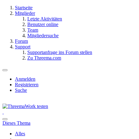
Startseite
Mitglieder
Letzte Aktivitäten
Benutzer online
Team
Mitgliedersuche
Forum
Support
Supportanfrage ins Forum stellen
Zu Threema.com
Anmelden
Registrieren
Suche
Dieses Thema
Alles