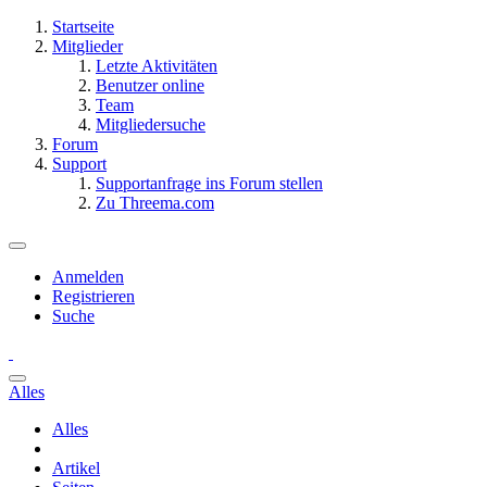
Startseite
Mitglieder
Letzte Aktivitäten
Benutzer online
Team
Mitgliedersuche
Forum
Support
Supportanfrage ins Forum stellen
Zu Threema.com
Anmelden
Registrieren
Suche
Alles
Alles
Artikel