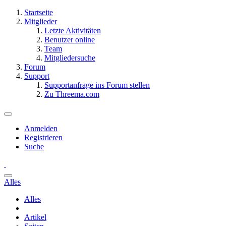
Startseite
Mitglieder
Letzte Aktivitäten
Benutzer online
Team
Mitgliedersuche
Forum
Support
Supportanfrage ins Forum stellen
Zu Threema.com
Anmelden
Registrieren
Suche
Alles
Alles
Artikel