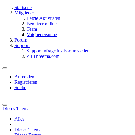
Startseite
Mitglieder
Letzte Aktivitäten
Benutzer online
Team
Mitgliedersuche
Forum
Support
Supportanfrage ins Forum stellen
Zu Threema.com
Anmelden
Registrieren
Suche
Dieses Thema
Alles
Dieses Thema