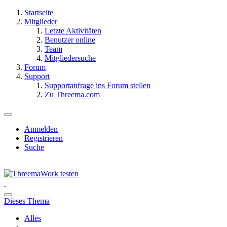
Startseite
Mitglieder
Letzte Aktivitäten
Benutzer online
Team
Mitgliedersuche
Forum
Support
Supportanfrage ins Forum stellen
Zu Threema.com
Anmelden
Registrieren
Suche
Dieses Thema
Alles