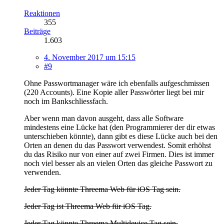
Reaktionen
355
Beiträge
1.603
4. November 2017 um 15:15
#9
Ohne Passwortmanager wäre ich ebenfalls aufgeschmissen
(220 Accounts). Eine Kopie aller Passwörter liegt bei mir
noch im Bankschliessfach.
Aber wenn man davon ausgeht, dass alle Software
mindestens eine Lücke hat (den Programmierer der dir etwas
unterschieben könnte), dann gibt es diese Lücke auch bei den
Orten an denen du das Passwort verwendest. Somit erhöhst
du das Risiko nur von einer auf zwei Firmen. Dies ist immer
noch viel besser als an vielen Orten das gleiche Passwort zu
verwenden.
Jeder Tag könnte Threema Web für iOS Tag sein.
Jeder Tag ist Threema Web für iOS Tag.
Jeder Tag könnte Threema Multidevice Tag sein.