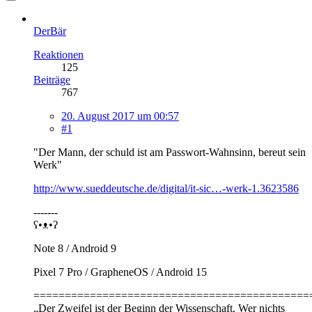
DerBär
Reaktionen
125
Beiträge
767
20. August 2017 um 00:57
#1
"Der Mann, der schuld ist am Passwort-Wahnsinn, bereut sein
Werk"
http://www.sueddeutsche.de/digital/it-sic…-werk-1.3623586
-------
ʕ•ᴥ•ʔ
Note 8 / Android 9
Pixel 7 Pro / GrapheneOS / Android 15
============================================
„Der Zweifel ist der Beginn der Wissenschaft. Wer nichts