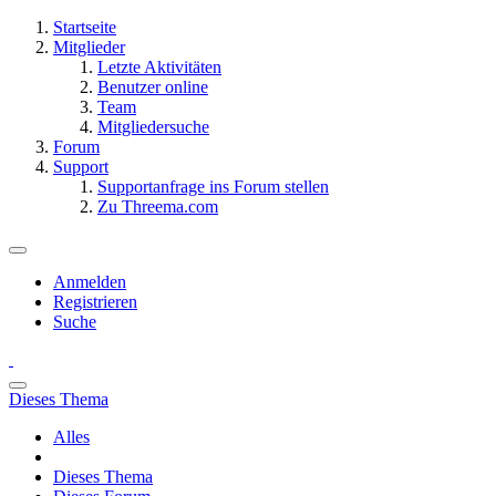
Startseite
Mitglieder
Letzte Aktivitäten
Benutzer online
Team
Mitgliedersuche
Forum
Support
Supportanfrage ins Forum stellen
Zu Threema.com
Anmelden
Registrieren
Suche
Dieses Thema
Alles
Dieses Thema