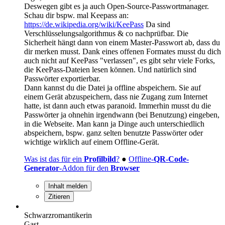
Deswegen gibt es ja auch Open-Source-Passwortmanager.
Schau dir bspw. mal Keepass an:
https://de.wikipedia.org/wiki/KeePass
Da sind
Verschlüsselungsalgorithmus & co nachprüfbar. Die
Sicherheit hängt dann von einem Master-Passwort ab, dass du
dir merken musst. Dank eines offenen Formates musst du dich
auch nicht auf KeePass "verlassen", es gibt sehr viele Forks,
die KeePass-Dateien lesen können. Und natürlich sind
Passwörter exportierbar.
Dann kannst du die Datei ja offline abspeichern. Sie auf
einem Gerät abzuspeichern, dass nie Zugang zum Internet
hatte, ist dann auch etwas paranoid. Immerhin musst du die
Passwörter ja ohnehin irgendwann (bei Benutzung) eingeben,
in die Webseite. Man kann ja Dinge auch unterschiedlich
abspeichern, bspw. ganz selten benutzte Passwörter oder
wichtige wirklich auf einem Offline-Gerät.
Was ist das für ein
Profilbild
?
●
Offline-
QR-Code-
Generator
-Addon für den
Browser
Inhalt melden
Zitieren
Schwarzromantikerin
Gast