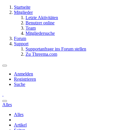
Startseite
Mitglieder
Letzte Aktivitäten
Benutzer online
Team
Mitgliedersuche
Forum
Support
Supportanfrage ins Forum stellen
Zu Threema.com
Anmelden
Registrieren
Suche
Alles
Alles
Artikel