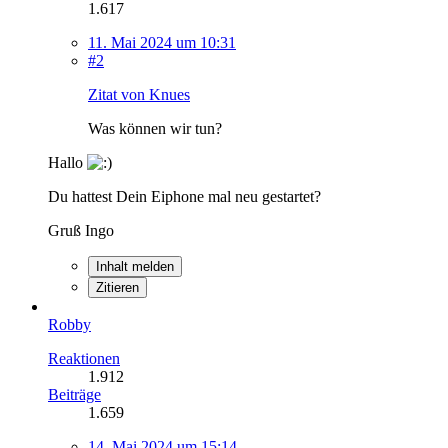
1.617
11. Mai 2024 um 10:31
#2
Zitat von Knues
Was können wir tun?
Hallo
Du hattest Dein Eiphone mal neu gestartet?
Gruß Ingo
Inhalt melden
Zitieren
Robby
Reaktionen
1.912
Beiträge
1.659
14. Mai 2024 um 15:14