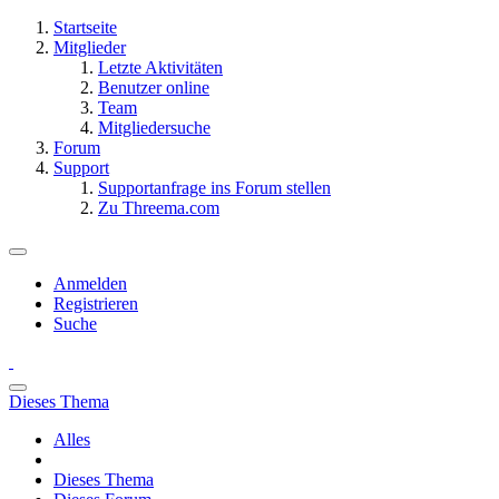
Startseite
Mitglieder
Letzte Aktivitäten
Benutzer online
Team
Mitgliedersuche
Forum
Support
Supportanfrage ins Forum stellen
Zu Threema.com
Anmelden
Registrieren
Suche
Dieses Thema
Alles
Dieses Thema