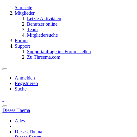
Startseite
Mitglieder
Letzte Aktivitäten
Benutzer online
Team
Mitgliedersuche
Forum
Support
Supportanfrage ins Forum stellen
Zu Threema.com
Anmelden
Registrieren
Suche
Dieses Thema
Alles
Dieses Thema