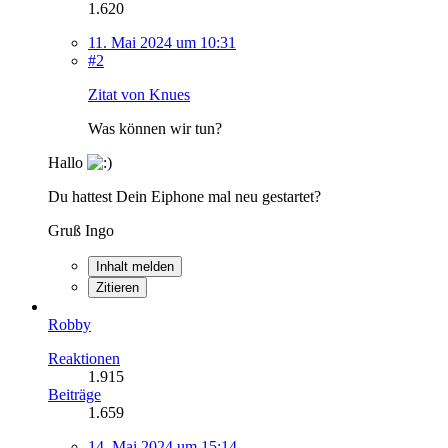
1.620
11. Mai 2024 um 10:31
#2
Zitat von Knues
Was können wir tun?
Hallo
Du hattest Dein Eiphone mal neu gestartet?
Gruß Ingo
Inhalt melden
Zitieren
Robby
Reaktionen
1.915
Beiträge
1.659
14. Mai 2024 um 15:14