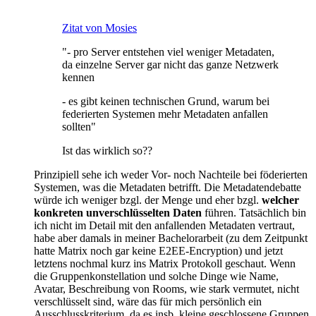
Zitat von Mosies
"- pro Server entstehen viel weniger Metadaten,
da einzelne Server gar nicht das ganze Netzwerk
kennen
- es gibt keinen technischen Grund, warum bei
federierten Systemen mehr Metadaten anfallen
sollten"
Ist das wirklich so??
Prinzipiell sehe ich weder Vor- noch Nachteile bei föderierten
Systemen, was die Metadaten betrifft. Die Metadatendebatte
würde ich weniger bzgl. der Menge und eher bzgl.
welcher
konkreten unverschlüsselten Daten
führen. Tatsächlich bin
ich nicht im Detail mit den anfallenden Metadaten vertraut,
habe aber damals in meiner Bachelorarbeit (zu dem Zeitpunkt
hatte Matrix noch gar keine E2EE-Encryption) und jetzt
letztens nochmal kurz ins Matrix Protokoll geschaut. Wenn
die Gruppenkonstellation und solche Dinge wie Name,
Avatar, Beschreibung von Rooms, wie stark vermutet, nicht
verschlüsselt sind, wäre das für mich persönlich ein
Ausschlusskriterium, da es insb. kleine geschlossene Gruppen