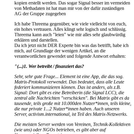
kopien erstellt werden. Das sogar Signal besser im vermeiden
von Methadaten ist hat man mir von der dafür zuständigen
AG der Gruppe zugegeben
Ich habe Threema gegenüber, wie viele vielleicht von euch,
ein hohes vertrauen. Alles klingt sehr logisch und schlüssig.
Threema kann auch "leien" wie mir alles sehr glaubwürdig
erklären und darstellen.
Da ich jetzt nicht DER Experte bin was das betrifft, habe ich
mich, auf Grundlage der wenigen Artikel, an die
verantwortlichen gewendet und folgende Antwort erhalten:
"(...)1. Wer betreibt / finanziert das?
Sehr, sehr gute Frage... Element ist eine App, die das sog.
Matrix-Protokoll verwendet. Das bedeutet, dass alle Leute
federiert kommunizieren können. Das ist anders, als z.B.
Signal: Dort gibt es eine Betreiberin (die Signal LCC), die
zentral alle Nachrichten "verschicken". Bei Matrix gibt es da
tausende, teils große mit 10.000den Nutzer*innen, teils kleine,
die nur private 1...2 Nutzer*innen haben. Auch unseren
Server, activism.international, ist Teil des Matrix-Netzwerks.
Die meisten Server werden von Vereinen, Technik-Kollektiven
(wie uns) oder NGOs betrieben, es gibt aber auf