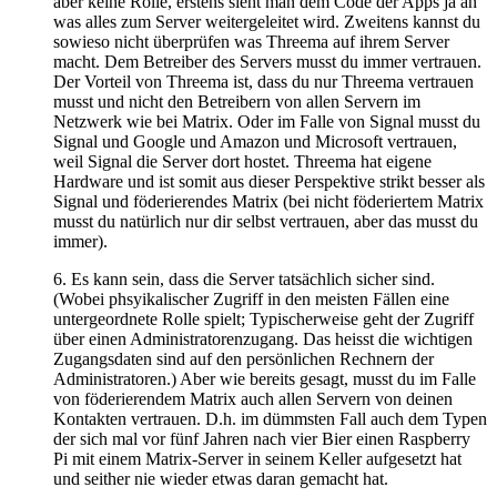
aber keine Rolle, erstens sieht man dem Code der Apps ja an
was alles zum Server weitergeleitet wird. Zweitens kannst du
sowieso nicht überprüfen was Threema auf ihrem Server
macht. Dem Betreiber des Servers musst du immer vertrauen.
Der Vorteil von Threema ist, dass du nur Threema vertrauen
musst und nicht den Betreibern von allen Servern im
Netzwerk wie bei Matrix. Oder im Falle von Signal musst du
Signal und Google und Amazon und Microsoft vertrauen,
weil Signal die Server dort hostet. Threema hat eigene
Hardware und ist somit aus dieser Perspektive strikt besser als
Signal und föderierendes Matrix (bei nicht föderiertem Matrix
musst du natürlich nur dir selbst vertrauen, aber das musst du
immer).
6. Es kann sein, dass die Server tatsächlich sicher sind.
(Wobei phsyikalischer Zugriff in den meisten Fällen eine
untergeordnete Rolle spielt; Typischerweise geht der Zugriff
über einen Administratorenzugang. Das heisst die wichtigen
Zugangsdaten sind auf den persönlichen Rechnern der
Administratoren.) Aber wie bereits gesagt, musst du im Falle
von föderierendem Matrix auch allen Servern von deinen
Kontakten vertrauen. D.h. im dümmsten Fall auch dem Typen
der sich mal vor fünf Jahren nach vier Bier einen Raspberry
Pi mit einem Matrix-Server in seinem Keller aufgesetzt hat
und seither nie wieder etwas daran gemacht hat.