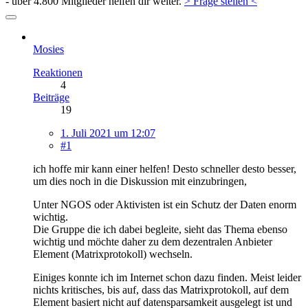
- über 4.800 Mitglieder helfen dir weiter.
> Frage stellen <
Mosies
Reaktionen
4
Beiträge
19
1. Juli 2021 um 12:07
#1
ich hoffe mir kann einer helfen! Desto schneller desto besser,
um dies noch in die Diskussion mit einzubringen,
Unter NGOS oder Aktivisten ist ein Schutz der Daten enorm
wichtig.
Die Gruppe die ich dabei begleite, sieht das Thema ebenso
wichtig und möchte daher zu dem dezentralen Anbieter
Element (Matrixprotokoll) wechseln.
Einiges konnte ich im Internet schon dazu finden. Meist leider
nichts kritisches, bis auf, dass das Matrixprotokoll, auf dem
Element basiert nicht auf datensparsamkeit ausgelegt ist und