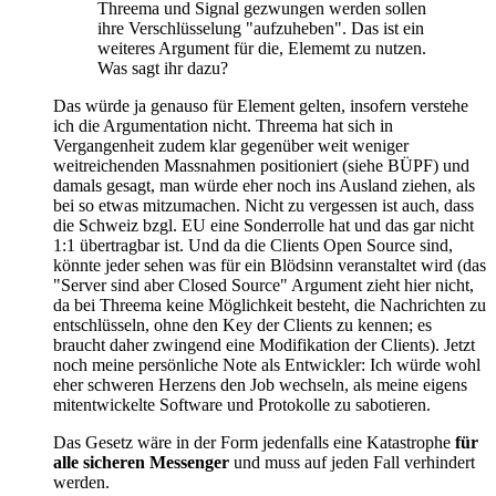
Threema und Signal gezwungen werden sollen
ihre Verschlüsselung "aufzuheben". Das ist ein
weiteres Argument für die, Elememt zu nutzen.
Was sagt ihr dazu?
Das würde ja genauso für Element gelten, insofern verstehe
ich die Argumentation nicht. Threema hat sich in
Vergangenheit zudem klar gegenüber weit weniger
weitreichenden Massnahmen positioniert (siehe BÜPF) und
damals gesagt, man würde eher noch ins Ausland ziehen, als
bei so etwas mitzumachen. Nicht zu vergessen ist auch, dass
die Schweiz bzgl. EU eine Sonderrolle hat und das gar nicht
1:1 übertragbar ist. Und da die Clients Open Source sind,
könnte jeder sehen was für ein Blödsinn veranstaltet wird (das
"Server sind aber Closed Source" Argument zieht hier nicht,
da bei Threema keine Möglichkeit besteht, die Nachrichten zu
entschlüsseln, ohne den Key der Clients zu kennen; es
braucht daher zwingend eine Modifikation der Clients). Jetzt
noch meine persönliche Note als Entwickler: Ich würde wohl
eher schweren Herzens den Job wechseln, als meine eigens
mitentwickelte Software und Protokolle zu sabotieren.
Das Gesetz wäre in der Form jedenfalls eine Katastrophe
für
alle sicheren Messenger
und muss auf jeden Fall verhindert
werden.