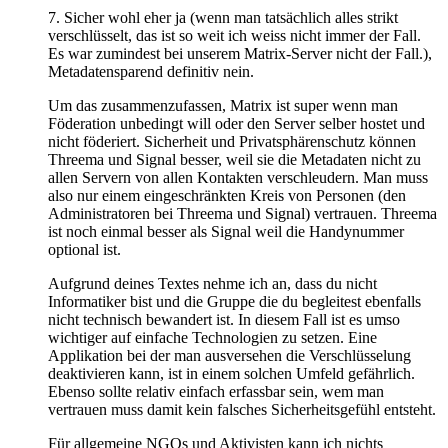
7. Sicher wohl eher ja (wenn man tatsächlich alles strikt
verschlüsselt, das ist so weit ich weiss nicht immer der Fall.
Es war zumindest bei unserem Matrix-Server nicht der Fall.),
Metadatensparend definitiv nein.
Um das zusammenzufassen, Matrix ist super wenn man
Föderation unbedingt will oder den Server selber hostet und
nicht föderiert. Sicherheit und Privatsphärenschutz können
Threema und Signal besser, weil sie die Metadaten nicht zu
allen Servern von allen Kontakten verschleudern. Man muss
also nur einem eingeschränkten Kreis von Personen (den
Administratoren bei Threema und Signal) vertrauen. Threema
ist noch einmal besser als Signal weil die Handynummer
optional ist.
Aufgrund deines Textes nehme ich an, dass du nicht
Informatiker bist und die Gruppe die du begleitest ebenfalls
nicht technisch bewandert ist. In diesem Fall ist es umso
wichtiger auf einfache Technologien zu setzen. Eine
Applikation bei der man ausversehen die Verschlüsselung
deaktivieren kann, ist in einem solchen Umfeld gefährlich.
Ebenso sollte relativ einfach erfassbar sein, wem man
vertrauen muss damit kein falsches Sicherheitsgefühl entsteht.
Für allgemeine NGOs und Aktivisten kann ich nichts