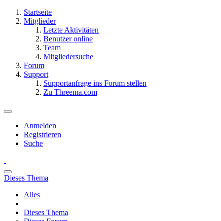
Startseite
Mitglieder
Letzte Aktivitäten
Benutzer online
Team
Mitgliedersuche
Forum
Support
Supportanfrage ins Forum stellen
Zu Threema.com
Anmelden
Registrieren
Suche
Dieses Thema
Alles
Dieses Thema