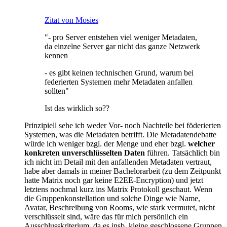
Zitat von Mosies
"- pro Server entstehen viel weniger Metadaten,
da einzelne Server gar nicht das ganze Netzwerk
kennen
- es gibt keinen technischen Grund, warum bei
federierten Systemen mehr Metadaten anfallen
sollten"
Ist das wirklich so??
Prinzipiell sehe ich weder Vor- noch Nachteile bei föderierten
Systemen, was die Metadaten betrifft. Die Metadatendebatte
würde ich weniger bzgl. der Menge und eher bzgl.
welcher
konkreten unverschlüsselten Daten
führen. Tatsächlich bin
ich nicht im Detail mit den anfallenden Metadaten vertraut,
habe aber damals in meiner Bachelorarbeit (zu dem Zeitpunkt
hatte Matrix noch gar keine E2EE-Encryption) und jetzt
letztens nochmal kurz ins Matrix Protokoll geschaut. Wenn
die Gruppenkonstellation und solche Dinge wie Name,
Avatar, Beschreibung von Rooms, wie stark vermutet, nicht
verschlüsselt sind, wäre das für mich persönlich ein
Ausschlusskriterium, da es insb. kleine geschlossene Gruppen