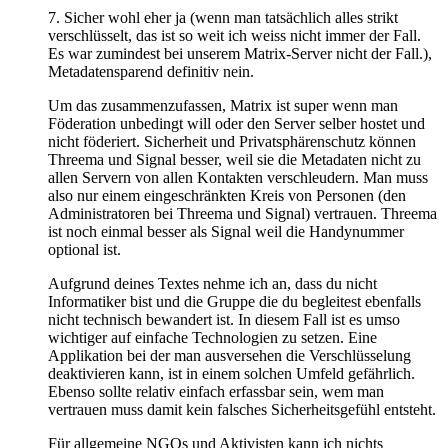
7. Sicher wohl eher ja (wenn man tatsächlich alles strikt
verschlüsselt, das ist so weit ich weiss nicht immer der Fall.
Es war zumindest bei unserem Matrix-Server nicht der Fall.),
Metadatensparend definitiv nein.
Um das zusammenzufassen, Matrix ist super wenn man
Föderation unbedingt will oder den Server selber hostet und
nicht föderiert. Sicherheit und Privatsphärenschutz können
Threema und Signal besser, weil sie die Metadaten nicht zu
allen Servern von allen Kontakten verschleudern. Man muss
also nur einem eingeschränkten Kreis von Personen (den
Administratoren bei Threema und Signal) vertrauen. Threema
ist noch einmal besser als Signal weil die Handynummer
optional ist.
Aufgrund deines Textes nehme ich an, dass du nicht
Informatiker bist und die Gruppe die du begleitest ebenfalls
nicht technisch bewandert ist. In diesem Fall ist es umso
wichtiger auf einfache Technologien zu setzen. Eine
Applikation bei der man ausversehen die Verschlüsselung
deaktivieren kann, ist in einem solchen Umfeld gefährlich.
Ebenso sollte relativ einfach erfassbar sein, wem man
vertrauen muss damit kein falsches Sicherheitsgefühl entsteht.
Für allgemeine NGOs und Aktivisten kann ich nichts