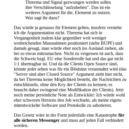
Threema und Signal gezwungen werden sollen
ihre Verschlüsselung "aufzuheben". Das ist ein
weiteres Argument für die, Elememt zu nutzen.
Was sagt ihr dazu?
Das würde ja genauso für Element gelten, insofern verstehe
ich die Argumentation nicht. Threema hat sich in
Vergangenheit zudem klar gegenüber weit weniger
weitreichenden Massnahmen positioniert (siehe BÜPF) und
damals gesagt, man würde eher noch ins Ausland ziehen, als
bei so etwas mitzumachen. Nicht zu vergessen ist auch, dass
die Schweiz bzgl. EU eine Sonderrolle hat und das gar nicht
1:1 übertragbar ist. Und da die Clients Open Source sind,
könnte jeder sehen was für ein Blödsinn veranstaltet wird (das
"Server sind aber Closed Source" Argument zieht hier nicht,
da bei Threema keine Möglichkeit besteht, die Nachrichten zu
entschlüsseln, ohne den Key der Clients zu kennen; es
braucht daher zwingend eine Modifikation der Clients). Jetzt
noch meine persönliche Note als Entwickler: Ich würde wohl
eher schweren Herzens den Job wechseln, als meine eigens
mitentwickelte Software und Protokolle zu sabotieren.
Das Gesetz wäre in der Form jedenfalls eine Katastrophe
für
alle sicheren Messenger
und muss auf jeden Fall verhindert
werden.