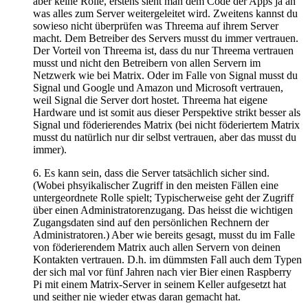
aber keine Rolle, erstens sieht man dem Code der Apps ja an
was alles zum Server weitergeleitet wird. Zweitens kannst du
sowieso nicht überprüfen was Threema auf ihrem Server
macht. Dem Betreiber des Servers musst du immer vertrauen.
Der Vorteil von Threema ist, dass du nur Threema vertrauen
musst und nicht den Betreibern von allen Servern im
Netzwerk wie bei Matrix. Oder im Falle von Signal musst du
Signal und Google und Amazon und Microsoft vertrauen,
weil Signal die Server dort hostet. Threema hat eigene
Hardware und ist somit aus dieser Perspektive strikt besser als
Signal und föderierendes Matrix (bei nicht föderiertem Matrix
musst du natürlich nur dir selbst vertrauen, aber das musst du
immer).
6. Es kann sein, dass die Server tatsächlich sicher sind.
(Wobei phsyikalischer Zugriff in den meisten Fällen eine
untergeordnete Rolle spielt; Typischerweise geht der Zugriff
über einen Administratorenzugang. Das heisst die wichtigen
Zugangsdaten sind auf den persönlichen Rechnern der
Administratoren.) Aber wie bereits gesagt, musst du im Falle
von föderierendem Matrix auch allen Servern von deinen
Kontakten vertrauen. D.h. im dümmsten Fall auch dem Typen
der sich mal vor fünf Jahren nach vier Bier einen Raspberry
Pi mit einem Matrix-Server in seinem Keller aufgesetzt hat
und seither nie wieder etwas daran gemacht hat.