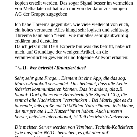
kopien erstellt werden. Das sogar Signal besser im vermeiden
von Methadaten ist hat man mir von der dafür zuständigen
AG der Gruppe zugegeben
Ich habe Threema gegenüber, wie viele vielleicht von euch,
ein hohes vertrauen. Alles klingt sehr logisch und schlüssig.
Threema kann auch "leien" wie mir alles sehr glaubwürdig
erklären und darstellen.
Da ich jetzt nicht DER Experte bin was das betrifft, habe ich
mich, auf Grundlage der wenigen Artikel, an die
verantwortlichen gewendet und folgende Antwort erhalten:
"(...)1. Wer betreibt / finanziert das?
Sehr, sehr gute Frage... Element ist eine App, die das sog.
Matrix-Protokoll verwendet. Das bedeutet, dass alle Leute
federiert kommunizieren können. Das ist anders, als z.B.
Signal: Dort gibt es eine Betreiberin (die Signal LCC), die
zentral alle Nachrichten "verschicken". Bei Matrix gibt es da
tausende, teils große mit 10.000den Nutzer*innen, teils kleine,
die nur private 1...2 Nutzer*innen haben. Auch unseren
Server, activism.international, ist Teil des Matrix-Netzwerks.
Die meisten Server werden von Vereinen, Technik-Kollektiven
(wie uns) oder NGOs betrieben, es gibt aber auf