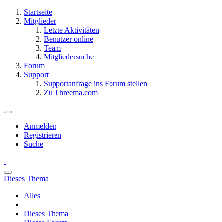
Startseite
Mitglieder
Letzte Aktivitäten
Benutzer online
Team
Mitgliedersuche
Forum
Support
Supportanfrage ins Forum stellen
Zu Threema.com
Anmelden
Registrieren
Suche
Dieses Thema
Alles
Dieses Thema