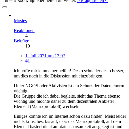
- über 4.800 Mitglieder helfen dir weiter.
> Frage stellen <
Mosies
Reaktionen
4
Beiträge
19
1. Juli 2021 um 12:07
#1
ich hoffe mir kann einer helfen! Desto schneller desto besser,
um dies noch in die Diskussion mit einzubringen,
Unter NGOS oder Aktivisten ist ein Schutz der Daten enorm
wichtig.
Die Gruppe die ich dabei begleite, sieht das Thema ebenso
wichtig und möchte daher zu dem dezentralen Anbieter
Element (Matrixprotokoll) wechseln.
Einiges konnte ich im Internet schon dazu finden. Meist leider
nichts kritisches, bis auf, dass das Matrixprotokoll, auf dem
Element basiert nicht auf datensparsamkeit ausgelegt ist und