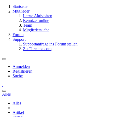
Startseite
Mitglieder
Letzte Aktivitäten
Benutzer online
Team
Mitgliedersuche
Forum
Support
Supportanfrage ins Forum stellen
Zu Threema.com
Anmelden
Registrieren
Suche
Alles
Alles
Artikel