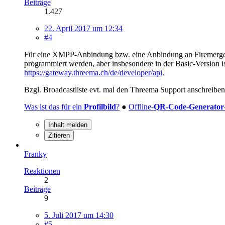
Beiträge
1.427
22. April 2017 um 12:34
#4
Für eine XMPP-Anbindung bzw. eine Anbindung an Firemergency
programmiert werden, aber insbesondere in der Basic-Version i
https://gateway.threema.ch/de/developer/api
.
Bzgl. Broadcastliste evt. mal den Threema Support anschreiben
Was ist das für ein
Profilbild
?
●
Offline-
QR-Code-Generator
Inhalt melden
Zitieren
Franky
Reaktionen
2
Beiträge
9
5. Juli 2017 um 14:30
#5