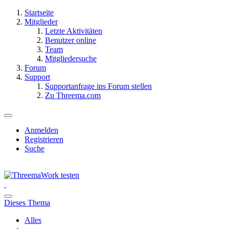
Startseite
Mitglieder
Letzte Aktivitäten
Benutzer online
Team
Mitgliedersuche
Forum
Support
Supportanfrage ins Forum stellen
Zu Threema.com
Anmelden
Registrieren
Suche
Dieses Thema
Alles