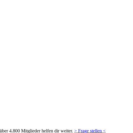
ber 4.800 Mitglieder helfen dir weiter.
> Frage stellen <