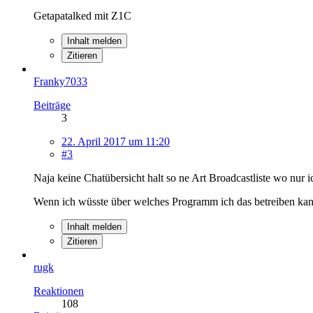
Getapatalked mit Z1C
Inhalt melden
Zitieren
Franky7033
Beiträge
3
22. April 2017 um 11:20
#3
Naja keine Chatübersicht halt so ne Art Broadcastliste wo nur
Wenn ich wüsste über welches Programm ich das betreiben kann
Inhalt melden
Zitieren
rugk
Reaktionen
108