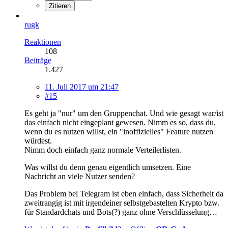
Zitieren
rugk
Reaktionen
108
Beiträge
1.427
11. Juli 2017 um 21:47
#15
Es geht ja "nur" um den Gruppenchat. Und wie gesagt war/ist
das einfach nicht eingeplant gewesen. Nimm es so, dass du,
wenn du es nutzen willst, ein "inoffizielles" Feature nutzen
würdest.
Nimm doch einfach ganz normale Verteilerlisten.
Was willst du denn genau eigentlich umsetzen. Eine
Nachricht an viele Nutzer senden?
Das Problem bei Telegram ist eben einfach, dass Sicherheit da
zweitrangig ist mit irgendeiner selbstgebastelten Krypto bzw.
für Standardchats und Bots(?) ganz ohne Verschlüsselung…