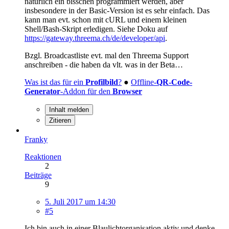
natürlich ein bisschen programmiert werden, aber
insbesondere in der Basic-Version ist es sehr einfach. Das
kann man evt. schon mit cURL und einem kleinen
Shell/Bash-Skript erledigen. Siehe Doku auf
https://gateway.threema.ch/de/developer/api
.
Bzgl. Broadcastliste evt. mal den Threema Support
anschreiben - die haben da vlt. was in der Beta…
Was ist das für ein
Profilbild
?
●
Offline-
QR-Code-
Generator
-Addon für den
Browser
Inhalt melden
Zitieren
Franky
Reaktionen
2
Beiträge
9
5. Juli 2017 um 14:30
#5
Ich bin auch in einer Blaulichtorganisation aktiv und denke