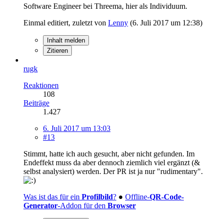
Software Engineer bei Threema, hier als Individuum.
Einmal editiert, zuletzt von
Lenny
(
6. Juli 2017 um 12:38
)
Inhalt melden
Zitieren
rugk
Reaktionen
108
Beiträge
1.427
6. Juli 2017 um 13:03
#13
Stimmt, hatte ich auch gesucht, aber nicht gefunden. Im
Endeffekt muss da aber dennoch ziemlich viel ergänzt (&
selbst analysiert) werden. Der PR ist ja nur "rudimentary".
Was ist das für ein
Profilbild
?
●
Offline-
QR-Code-
Generator
-Addon für den
Browser