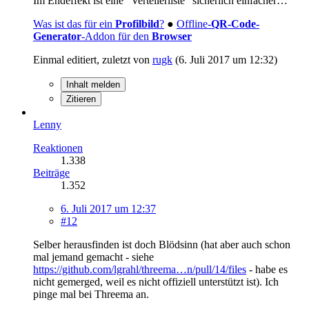
Im Endeffekt ist eine "Verteilerliste" sicherlich einfacher…
Was ist das für ein
Profilbild
?
●
Offline-
QR-Code-
Generator
-Addon für den
Browser
Einmal editiert, zuletzt von
rugk
(
6. Juli 2017 um 12:32
)
Inhalt melden
Zitieren
Lenny
Reaktionen
1.338
Beiträge
1.352
6. Juli 2017 um 12:37
#12
Selber herausfinden ist doch Blödsinn (hat aber auch schon
mal jemand gemacht - siehe
https://github.com/lgrahl/threema…n/pull/14/files
- habe es
nicht gemerged, weil es nicht offiziell unterstützt ist). Ich
pinge mal bei Threema an.