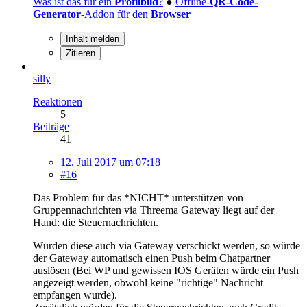
Was ist das für ein
Profilbild
?
●
Offline-
QR-Code-
Generator
-Addon für den
Browser
Inhalt melden
Zitieren
silly
Reaktionen
5
Beiträge
41
12. Juli 2017 um 07:18
#16
Das Problem für das *NICHT* unterstützen von
Gruppennachrichten via Threema Gateway liegt auf der
Hand: die Steuernachrichten.
Würden diese auch via Gateway verschickt werden, so würde
der Gateway automatisch einen Push beim Chatpartner
auslösen (Bei WP und gewissen IOS Geräten würde ein Push
angezeigt werden, obwohl keine "richtige" Nachricht
empfangen wurde).