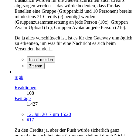
Zusätzlich würden für die Steuernachrichten auch Credits
abgezogen werden.... das würde bedeuten, dass für das
Erstellen eine Gruppe (Gruppenbild und 10 Personen) bereits
mindestens 21 Credits (c) benötigt werden
(Gruppenzusammensetzung an jede Person (10c), Gruppen
Avatar Upload (1c), Gruppen Avatar an jede Person (21c).
Da ja alles verschlüsselt ist, ist es für den Gateway unmöglich
zu erkennen, um was für eine Nachricht es sich beim
Versenden handelt...
Inhalt melden
Zitieren
rugk
Reaktionen
108
Beiträge
1.427
12. Juli 2017 um 15:20
#17
Zu den Credits ja, aber der Push würde sicherlich ganz
normal wie auch bei einer Gruppenerstellung durch Nicht-