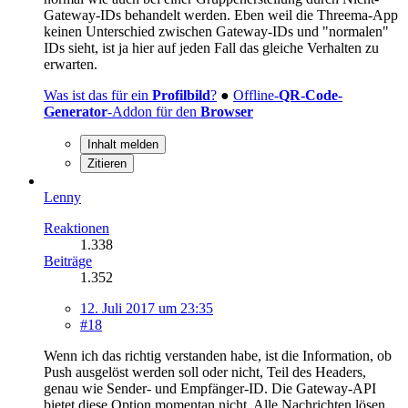
Gateway-IDs behandelt werden. Eben weil die Threema-App
keinen Unterschied zwischen Gateway-IDs und "normalen"
IDs sieht, ist ja hier auf jeden Fall das gleiche Verhalten zu
erwarten.
Was ist das für ein
Profilbild
?
●
Offline-
QR-Code-
Generator
-Addon für den
Browser
Inhalt melden
Zitieren
Lenny
Reaktionen
1.338
Beiträge
1.352
12. Juli 2017 um 23:35
#18
Wenn ich das richtig verstanden habe, ist die Information, ob
Push ausgelöst werden soll oder nicht, Teil des Headers,
genau wie Sender- und Empfänger-ID. Die Gateway-API
bietet diese Option momentan nicht. Alle Nachrichten lösen