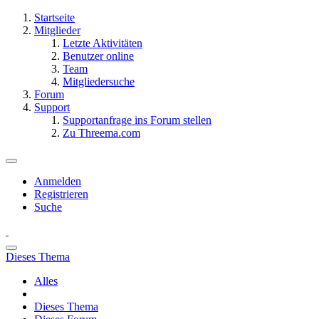
Startseite
Mitglieder
Letzte Aktivitäten
Benutzer online
Team
Mitgliedersuche
Forum
Support
Supportanfrage ins Forum stellen
Zu Threema.com
Anmelden
Registrieren
Suche
Dieses Thema
Alles
Dieses Thema