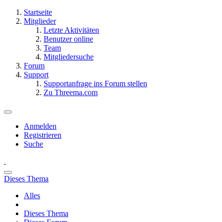
Startseite
Mitglieder
Letzte Aktivitäten
Benutzer online
Team
Mitgliedersuche
Forum
Support
Supportanfrage ins Forum stellen
Zu Threema.com
Anmelden
Registrieren
Suche
Dieses Thema
Alles
Dieses Thema