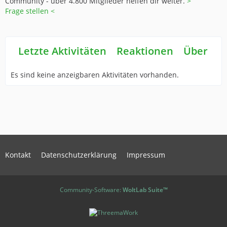
Community - über 4.800 Mitglieder helfen dir weiter.
>
Frage stellen <
Letzte Aktivitäten
Reaktionen
Über mi
Es sind keine anzeigbaren Aktivitäten vorhanden.
Kontakt
Datenschutzerklärung
Impressum
Community-Software:
WoltLab Suite™