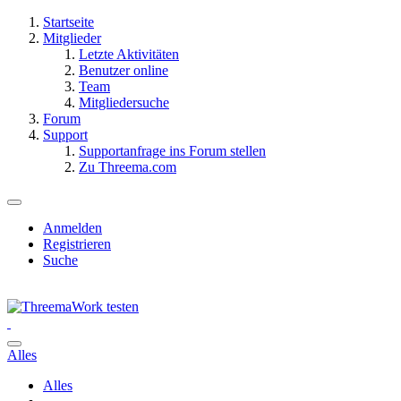
Startseite
Mitglieder
Letzte Aktivitäten
Benutzer online
Team
Mitgliedersuche
Forum
Support
Supportanfrage ins Forum stellen
Zu Threema.com
Anmelden
Registrieren
Suche
Alles
Alles