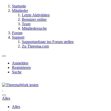
Startseite
Mitglieder
Letzte Aktivitäten
Benutzer online
Team
Mitgliedersuche
Forum
Support
Supportanfrage ins Forum stellen
Zu Threema.com
Anmelden
Registrieren
Suche
Alles
Alles