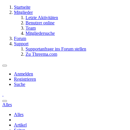
Startseite
Mitglieder
Letzte Aktivitäten
Benutzer online
Team
Mitgliedersuche
Forum
Support
Supportanfrage ins Forum stellen
Zu Threema.com
Anmelden
Registrieren
Suche
Alles
Alles
Artikel