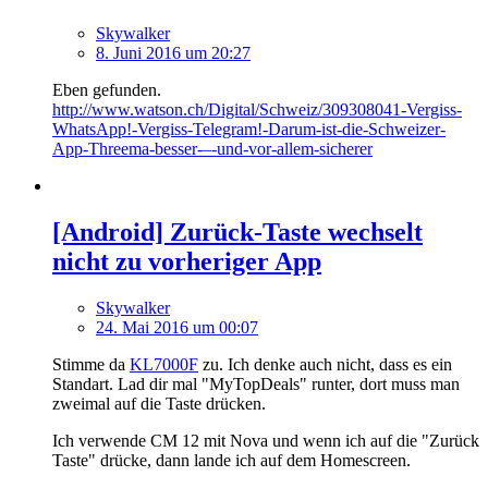
Skywalker
8. Juni 2016 um 20:27
Eben gefunden.
http://www.watson.ch/Digital/Schweiz/309308041-Vergiss-
WhatsApp!-Vergiss-Telegram!-Darum-ist-die-Schweizer-
App-Threema-besser-–-und-vor-allem-sicherer
[Android] Zurück-Taste wechselt
nicht zu vorheriger App
Skywalker
24. Mai 2016 um 00:07
Stimme da
KL7000F
zu. Ich denke auch nicht, dass es ein
Standart. Lad dir mal "MyTopDeals" runter, dort muss man
zweimal auf die Taste drücken.
Ich verwende CM 12 mit Nova und wenn ich auf die "Zurück
Taste" drücke, dann lande ich auf dem Homescreen.